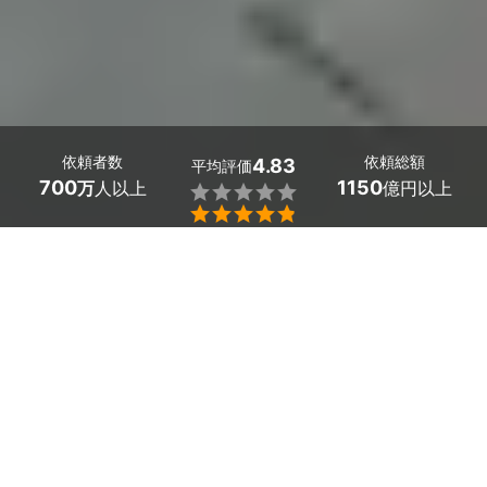
依頼者数
依頼総額
4.83
平均評価
700
1150
万
人以上
億円以上


熊本県小国町のブラインド取り付けの業者探しはミツモア
で。
 「部屋の雰囲気にあった木製ブラインドがほしい」「出
窓にブラインドを取り付けたい」「電動ブラインドの設置
を考えている」「浴室に使えるブラインドは？」「遮光効
果の高いブラインドを探している」「ブラインドを購入し
たけど、付け方がわからない」そんな、ブラインドに関す
る疑問やお悩みは、専門の業者に相談してみましょう。
 あなたのライフスタイルにふさわしいブラインドを提案