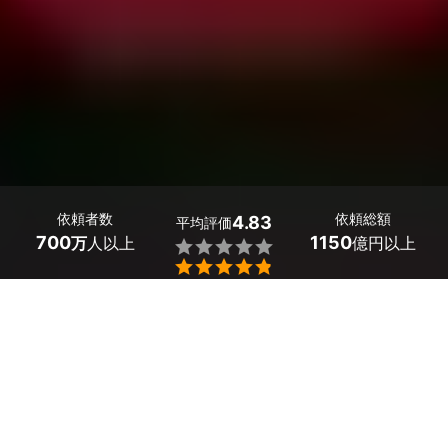
依頼者数
依頼総額
4.83
平均評価
700
1150
万
人以上
億円以上


大阪府富田林市のエアコンの水漏れ修理の業者探しはミツ
モアで。
エアコンから水漏れが生じているといったお悩みはありま
せんか？
エアコンの水漏れには、ドレンホースのつまり・室内機の
設置状況・エアコン本体の故障といった様々な原因があり