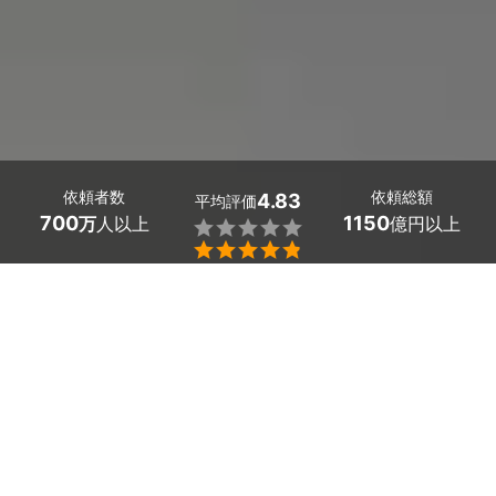
依頼者数
依頼総額
4.83
平均評価
700
1150
万
人以上
億円以上


香川県多度津町の洗濯機の水漏れ修理の業者探しはミツモ
アで。
給水ホースや排水ホース、蛇口の接続部分からの水漏れに
悩んでいませんか？
パーツの緩みや抜けが原因だとわかっていても、自分で交
換や修理をするのは、やっかいなものです。
小さなトラブルも放っておくと、水浸しになることがある
ので、早いうちに対策しましょう。