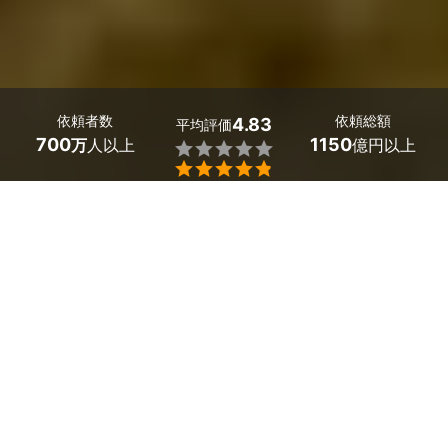
依頼者数
依頼総額
4.83
平均評価
700
1150
万
人以上
億円以上


石川県内灘町のシロアリ予防の業者探しはミツモアで。
床のキシミやたくさんの羽アリは、シロアリのサイン。シ
ロアリの被害がでないように予防したいけれど「シロアリ
対策どうすればいいのかわからない」「予防の費用がわか
らない」と悩んでいませんか？
石川県内灘町のシロアリ駆除の業者に依頼して、確実に予
防してもらいましょう！
ミツモアのシロアリ予防業者なら、バリア工法やベイト工
法によって被害をなくすことが可能です。定期的な点検を
行い、餌の交換や補充で巣ごとの根絶が可能になります。