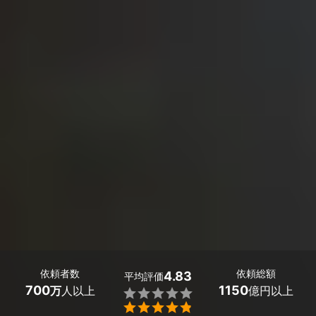
依頼者数
依頼総額
4.83
平均評価
700
1150
万
人以上
億円以上

