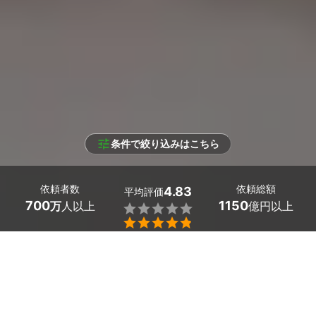
条件で絞り込みはこちら
依頼者数
依頼総額
4.83
平均評価
700
1150
万
人以上
億円以上


条件を選択して
最適なプロを見つけましょう
エリア
愛媛県 -
（未選択）