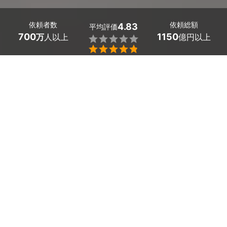
依頼者数
依頼総額
4.83
平均評価
700
1150
万
人以上
億円以上


愛知県高浜市のペット写真の出張撮影は、ミツモアで。
家族の一員であるペットを主役に、プロのカメラマンの手
で撮影しましょう！お家でリラックスしている姿やお外で
はしゃぐ姿を、ハイクオリティな写真で残せます。
ミツモアでは、希望条件を提示すると最大5社のプロから
見積もりを受け取ることができます。
かんたん・お得な見積もり体験を、ミツモアで。
愛知県高浜市のおすすめペット写真の出張撮影カメ
ラマン