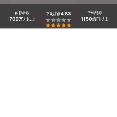
依頼者数
依頼総額
4.83
平均評価
700
1150
万
人以上
億円以上


愛知県岩倉市のペット写真の出張撮影は、ミツモアで。
家族の一員であるペットを主役に、プロのカメラマンの手
で撮影しましょう！お家でリラックスしている姿やお外で
はしゃぐ姿を、ハイクオリティな写真で残せます。
ミツモアでは、希望条件を提示すると最大5社のプロから
見積もりを受け取ることができます。
かんたん・お得な見積もり体験を、ミツモアで。
愛知県岩倉市のおすすめペット写真の出張撮影カメ
ラマン