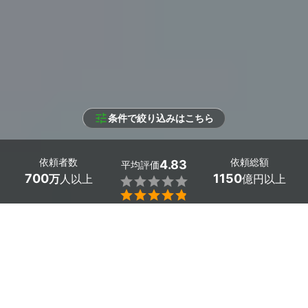
条件で絞り込みはこちら
依頼者数
依頼総額
4.83
平均評価
700
1150
万
人以上
億円以上


条件を選択して
最適なプロを見つけましょう
エリア
三重県 -
（未選択）