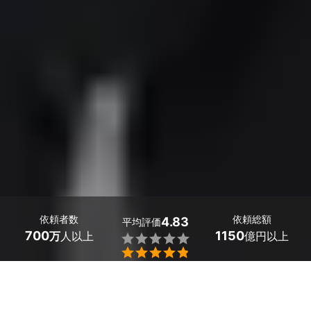
依頼者数
依頼総額
4.83
平均評価
700
1150
万
人以上
億円以上


ミツモアなら埼玉県毛呂山町のオフィス移転の優良業者
を、料金や口コミなど複数の条件で比較できます。「大