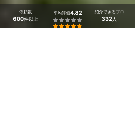
依頼数
紹介できるプロ
4.82
平均評価
600
332
件以上
人


兵庫県のまきの木の剪定業者探しはミツモアで。
まきの木に関してお困りごとはありませんか？
まきの木が枯れてしまう原因は、まきの木の剪定の失敗で
す。
比較的丈夫な木ですが、冬は回復が遅いため、剪定を失敗
すると枯れてしまいます。
お客様ご自身の剪定は手間が掛かり、失敗するリスクもご
ざいますが、ミツモアには様々な剪定方法でご要望にお応
えしている業者がいます。
また、実績があり経験と知識が豊富な業者が近隣への配慮
を徹底して施工します。
まきの木の剪定の費用は業者によってさまざまですが、ま
ずは見積もりを取って相談してみましょう。
かんたん・お得な見積もり体験を、ミツモアで。