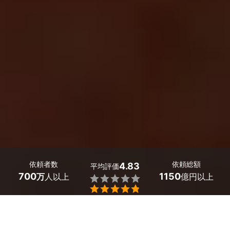
依頼者数
依頼総額
4.83
平均評価
700
1150
万
人以上
億円以上


鹿児島県の インタビュー動画撮影のプロを探すならミツ
モアで。