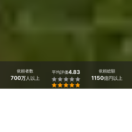
依頼者数
依頼総額
4.83
平均評価
700
1150
万
人以上
億円以上


山形県新庄市のスズメバチ駆除の業者探しはミツモアで。
家の周囲に蜂が増えたと思ったら蜂の巣が！しかもそれ
が、オオスズメバチ・キイロスズメバチ・コガタスズメバ
チなどの巣の場合危険ですので、市販の殺虫スプレーで駆
除せず、山形県新庄市の駆除業者に依頼しましょう。