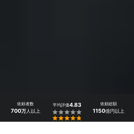
依頼者数
依頼総額
4.83
平均評価
700
1150
万
人以上
億円以上


沖縄県北谷町の入学・卒業写真の出張撮影は、ミツモア