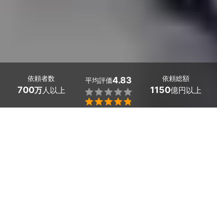
依頼者数
依頼総額
4.83
平均評価
700
1150
万
人以上
億円以上


高知県土佐市のカップル・友人写真の出張撮影は、ミツモ
アで。
恋人や友人との何気ない日常や特別な記念日を、プロに撮
影依頼してみましょう。スマートフォンのデータとは一味
違う、大切な1枚に出会えるはずです。
ミツモアでは、希望条件を提示すると最大5社のプロから
見積もりを受け取ることができます。
かんたん・お得な見積もり体験を、ミツモアで。