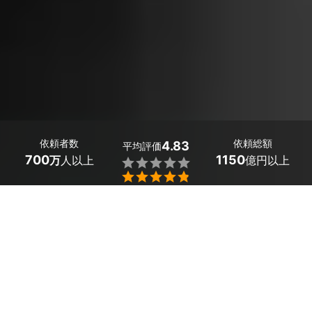
依頼者数
依頼総額
4.83
平均評価
700
1150
万
人以上
億円以上


奈良県三宅町の名刺作成・各種カードデザインはミツモア
で。
「現在のデザインはそこまで変えずに、記載情報を変更し
たい」「デザインを考えてもらいたい」といった作成やデ
ザインに関してのお悩みはありませんか？
名刺はあなたのプロフィールを簡潔に伝える自己紹介とし
て非常に重要です。ビジネスシーンでの使用が多く、信頼