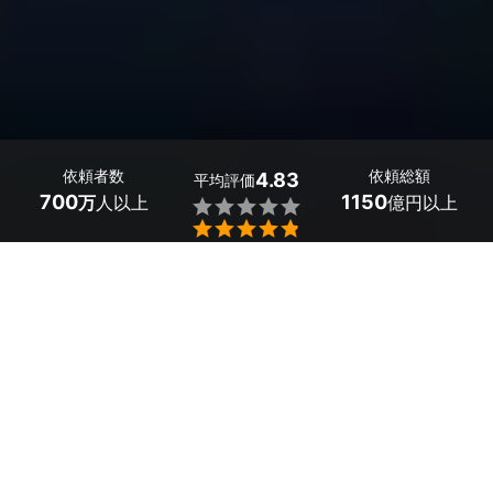
依頼者数
依頼総額
4.83
平均評価
700
1150
万
人以上
億円以上


香川県のビジネスプロフィール写真カメラマン探しはミツ
モアで。
ビジネスプロフィール写真は名刺や会社のホームページで
使用されることがほとんどです。写真1枚で企業イメージ
は変わってしまいます。セルフ撮影の場合、明るさの調整
が難しく、仕上がりが微妙といったことがあります。プロ
のカメラマンなら、ご要望に沿った写真撮影が可能です。
「フォーマルな写真で企業イメージを良くしたい」「表情
が強張ってしまう」といったお悩みがありましたら、最適