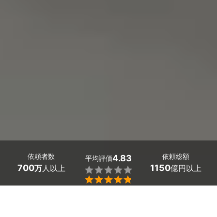
依頼者数
依頼総額
4.83
平均評価
700
1150
万
人以上
億円以上


ミツモアなら山口県山陽小野田市の風呂釜（追い炊き配
管）の洗浄の優良業者を、料金や口コミなど複数の条件