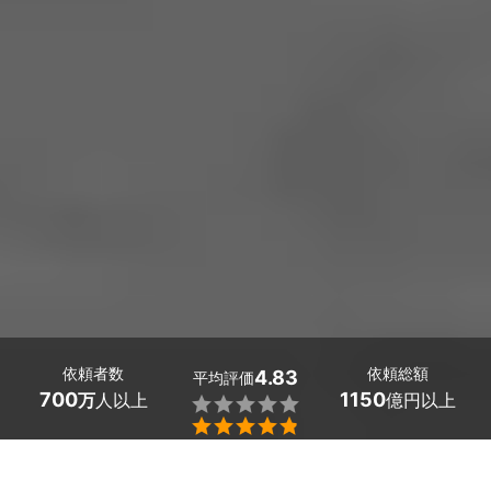
依頼者数
依頼総額
4.83
平均評価
700
1150
万
人以上
億円以上


兵庫県三田市の換気口（通気口）交換業者探しはミツモア