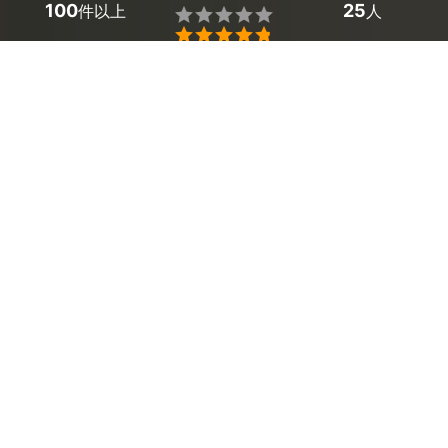
100
25
件以上
人


熊本県宇城市のエアコン取り外しのプロ探しはミツモア
で。
「引っ越しのためにエアコンを取り外したい」「エアコン
が古くなってきたから買い替えたい」といったお悩みはあ
りませんか？エアコン取り外しは、室内機と室外機に関し
ての知識があり、正確な技術があってこそ可能となりま
す。お引越し後のエアコン取り外しは電気が使用可能な環
境でのみ実施可能ですので、事前にご確認お願いします。
経験と実績が豊富なプロにエアコンの取り外しを依頼すれ
ば、スピーディーかつ安全に工事を行ってもらえるだけで
なく、自分でやるよりも費用を抑えることができます。ま
た、処分も同時に頼むことができるので、買い替え時に自
分で作業をする必要はまったくありません。
ミツモアに登録しているプロのなかには即日対応している
方もいらっしゃいますので、是非ご検討ください。