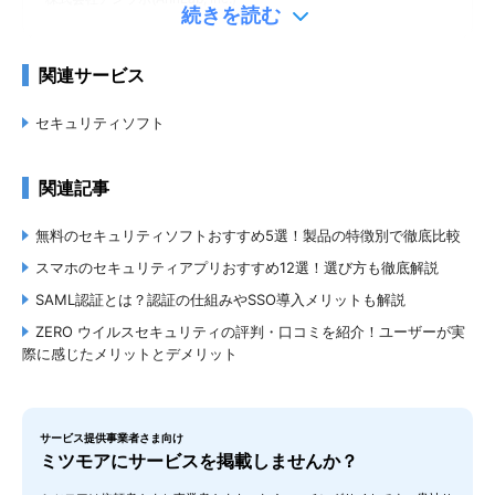
続きを読む
関連サービス
Advanced クラウド
セキュリティソフト
要問い合わせ
アバスト
関連記事
Avast Software Japan 合同会社
無料のセキュリティソフトおすすめ5選！製品の特徴別で徹底比較
基本機能
スマホのセキュリティアプリおすすめ12選！選び方も徹底解説
メール保護
SAML認証とは？認証の仕組みやSSO導入メリットも解説
ZERO ウイルスセキュリティの評判・口コミを紹介！ユーザーが実
マルウェアスキャン
際に感じたメリットとデメリット
ファイアウォールシステム
FFRI yarai（エフエフアールアイ ヤライ）
Webの保護
株式会社ＦＦＲＩセキュリティ (FFRI Security, Inc.)
サービス提供事業者さま向け
ミツモアにサービスを掲載しませんか？
その他機能