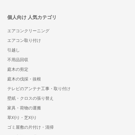
LANSCOPE on-premises（ランスコープ オンプ
レミス）
個人向け 人気カテゴリ
エムオーテックス株式会社 （MOTEX Inc.）
エアコンクリーニング
エアコン取り付け
引越し
不用品回収
マカフィー リブセーフ
庭木の剪定
マカフィー株式会社 (McAfee Co., Ltd.)
庭木の伐採・抜根
テレビのアンテナ工事・取り付け
壁紙・クロスの張り替え
家具・荷物の運搬
草刈り・芝刈り
ゴミ屋敷の片付け・清掃