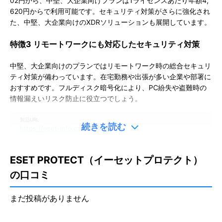
02円から、中堅、大企業向けプランは1ライセンスあたり年額4,
620円からで利用可能です。セキュリティ対策がさらに強化され
た、中堅、大企業向けのXDRソリューションも展開しています。
特徴3 リモートワークにも対応したセキュリティ対策
中堅、大企業向けのプランではリモートワーク時の総合セキュリ
ティ対策が備わっています。在宅勤務や出張が多い企業や部署に
おすすめです。フルディスク暗号化により、PC紛失や盗難時の
情報漏えいリスク防止に役立つでしょう。
製品URL
続きを読む
https://eset-info.canon-its.jp/
更新日：
2025/08/29
※本ページは、公表されている情報を元にミツモアが作成したものです。
ESET PROTECT（イーセットプロテクト）
掲載に関するお問い合わせ
の口コミ
口コミを投稿する
まだ投稿がありません