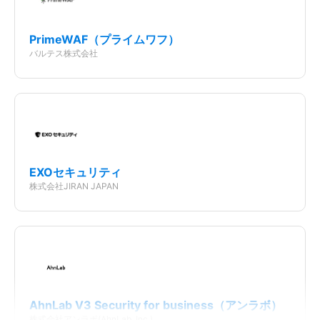
Entry クラウド
PrimeWAF（プライムワフ）
要問い合わせ
バルテス株式会社
基本機能
メール保護
マルウェアスキャン
EXOセキュリティ
ファイアウォールシステム
株式会社JIRAN JAPAN
Webの保護
その他機能
自動アップデート
AhnLab V3 Security for business（アンラボ）
株式会社アンラボ(AhnLab, Inc.)