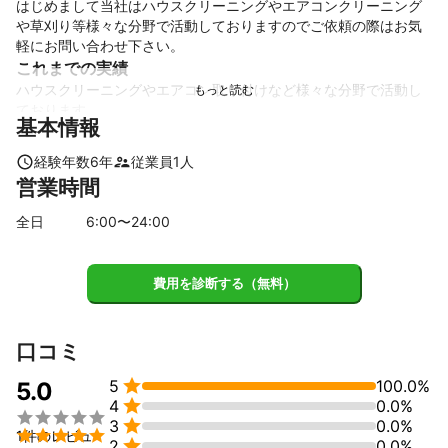
はじめまして当社はハウスクリーニングやエアコンクリーニング
や草刈り等様々な分野で活動しておりますのでご依頼の際はお気
軽にお問い合わせ下さい。
これまでの実績
ハウスクリーニングやエアコン取り付けなど様々な分野で活動し
ております。
基本情報
アピールポイント
お客様に喜んで頂けるサービスを心掛けております。
経験年数
6
年
従業員
1
人
営業時間
全日
6
:00〜
24
:00
費用を診断する（無料）
口コミ

5
100.0%
5.0

4
0.0%


3
0.0%

1件のレビュ

2
0.0%