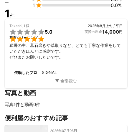
ー

1
0.0%
1
件
Takashi, I
様
2025年8月上旬 / 平日

5.0
14,000
実際の料金
円

墓石クリーニング
猛暑の中、墓石磨きや草取りなど、とても丁寧な作業をして
いただきほんとに感謝です。

ぜひまたお願いしたいです。
SIGNAL
依頼したプロ
写真と動画
写真1件と動画0件
便利屋のおすすめ記事
2026年07月06日