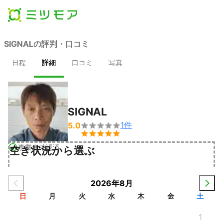
SIGNALの評判・口コミ
日程
詳細
口コミ
写真
SIGNAL
1
件
5.0


事業者確認済
空き状況から選ぶ
2026年8月
日
月
火
水
木
金
土
1