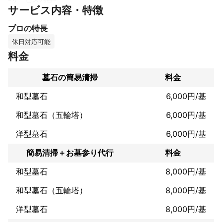
サービス内容・特徴
お忙しい方をはじめ、ご遠方でなかなかお墓参りができない方、

お身体への負担が大きく、お墓のお手入れが難しい方など

プロの特長
あなたに代わり、心を込めてお墓のお参り、お掃除をさせていた
だきます。

休日対応可能
料金
◉基本サービス内容◉

1坪までの区画／洗剤洗浄／雑草抜き／黒ズミ除去／供花／お線香

墓石の簡易清掃
料金
サービス終了後にお掃除前後がよくわかる報告書を送付いたしま
す。

和型墓石
6,000円/基
◉こだわり◉

和型墓石（五輪塔）
6,000円/基
水拭きだけとは違い、お墓にやさしい洗剤を使用しますので、長
期間キレイな状態を保てます。

洋型墓石
6,000円/基
供花とお線香も基本料金に含まれていますので安心です。

しつこい黒ズミ（水アカ）の除去も追加料金はいただきません。

簡易清掃＋お墓参り代行
料金
お盆やお彼岸などの、時期による追加料金はいただいておりませ
和型墓石
8,000円/基
これまでの実績
～～～★☆資格☆★～～～

和型墓石（五輪塔）
8,000円/基
洋型墓石
8,000円/基
◉【墓地清掃士】
