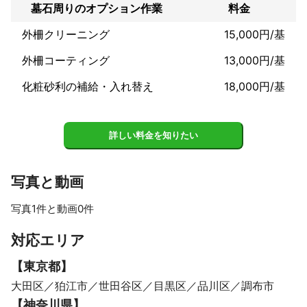
墓石周りのオプション作業
料金
※墓地清掃士とは一般社団法人・墓地清掃士認定協会が定める認定
審査に合格したスタッフです。

外柵クリーニング
15,000円/基
お墓の掃除や管理を専門的に行うプロフェッショナルで、その役
割はただの清掃業者とは異なり、墓石の素材や形状、歴史的背景
外柵コーティング
13,000円/基
など、墓地に関する専門的な知識が求められ、使用する清掃剤や
道具の選定、故人や遺族への深い理解と尊重が求められます。

化粧砂利の補給・入れ替え
18,000円/基
アピールポイント
～～～★☆仕事の好きな点☆★～～～

詳しい料金を知りたい
何と言ってもお客様の満足された笑顔が一番うれしいです！

～～～★☆仕事をする上で心がけていること☆★～～～

写真と動画
◉お客様の立場になる◉

写真1件と動画0件
自分だったらこうしてくれたらうれしいや助かるなどを考え、お
客様と相談して最善の作業を致します。

対応エリア
◉安全第一◉

【
東京都
】
お客様のご自宅での作業は安全を第一にするために、作業道具を
大田区
狛江市
世田谷区
目黒区
品川区
調布市
一か所にまとめて、お子様やペットがいるご家庭には危険なので
近寄らないようお伝えします。

【
神奈川県
】