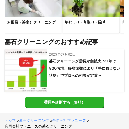
お風呂（浴室）クリーニング
草むしり・草取り・除草
便
墓石クリーニングのおすすめ記事
2025年07月02日
墓石クリーニング需要が急拡大 〜3年で
500％増、帰省困難により『手に負えない
状態』でプロへの相談が定着〜
費用を診断する（無料）
トップ
»
墓石クリーニング
»
合同会社ファニーズ
»
合同会社ファニーズの墓石クリーニング