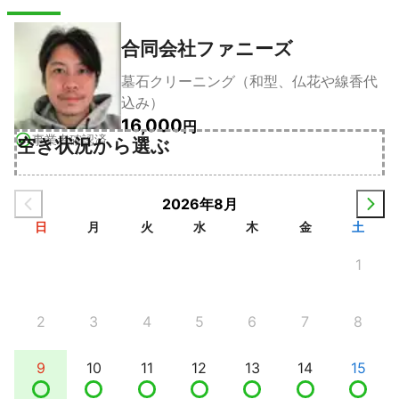
合同会社ファニーズ
墓石クリーニング（和型、仏花や線香代
込み）
16,000
円
事業者確認済
空き状況から選ぶ
2026年8月
日
月
火
水
木
金
土
1
2
3
4
5
6
7
8
9
10
11
12
13
14
15