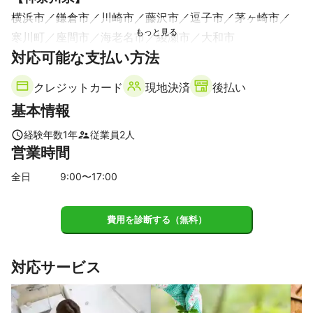
横浜市
鎌倉市
川崎市
藤沢市
逗子市
茅ヶ崎市
◉丁寧◉

丁寧な作業を心がけているため、迅速ではないかもしれません
寒川町
座間市
海老名市
綾瀬市
大和市
が、すべて手作業で見落としがないかを確認しながらやらせて頂
対応可能な支払い方法
いております。

クレジットカード
現地決済
後払い
◉清潔◉

マスクを着用させていただき、手のアルコール消毒、靴下の履き
基本情報
替え、清潔な服装を心がけています。
経験年数
1
年
従業員
2
人
営業時間
全日
9
:00〜
17
:00
費用を診断する（無料）
対応サービス