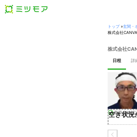
トップ
»
玄関・
株式会社CAN
株式会社CA
日程
詳
事業者確認
空き状況