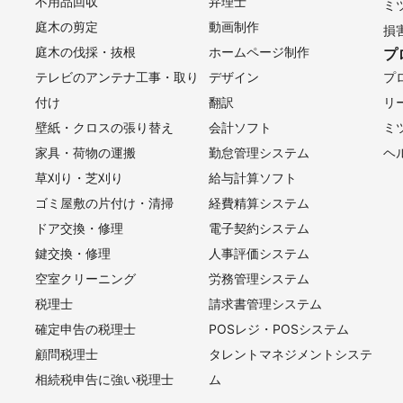
不用品回収
弁理士
ミ
庭木の剪定
動画制作
損
庭木の伐採・抜根
ホームページ制作
プ
テレビのアンテナ工事・取り
デザイン
プ
付け
翻訳
リ
壁紙・クロスの張り替え
会計ソフト
ミ
家具・荷物の運搬
勤怠管理システム
ヘ
草刈り・芝刈り
給与計算ソフト
ゴミ屋敷の片付け・清掃
経費精算システム
ドア交換・修理
電子契約システム
鍵交換・修理
人事評価システム
空室クリーニング
労務管理システム
税理士
請求書管理システム
確定申告の税理士
POSレジ・POSシステム
顧問税理士
タレントマネジメントシステ
相続税申告に強い税理士
ム