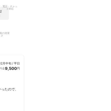
電話・チャッ
ト対応
は
員の清潔
さ
12月中旬 / 平日
9,500
料金
円
かったので、
たが嫌な顔せ