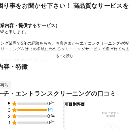
困り事をお聞かせ下さい！ 高品質なサービス
業内容・提供するサービス）
ASと申します。

ニング業界で5年の経験をもち、お客さまからエアコンクリーニングや浴
リーニングをはじめ多岐にわたるクリーニングサービスで選ばれておま
の腕には自信がございます！

内容・特徴
ナルな仕事を心がけ、毎日お客様の要望に全力で取り組んでいます。

や対応地域外での作業にも柔軟に対応可能です。

をお聞かせ下さい、高品質なサービスを提供致します。

応可能
ーチ・エントランスクリーニングの口コミ
ングのお悩みなら、是非とも株式会社CANVASにお任せください。
績

0件
5
項目別評価

1件
3
のご自宅に訪問。エアコン、キッチン、浴室クリーニング等をしておりま
料金に対する

0件
2
納得感
5

0件
1
4