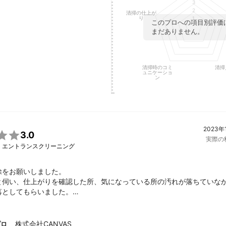
の空室クリーニングをしております。
3
2
ント
清掃の仕上が
り
1
このプロへの項目別評価
をお聞かせ下さい！

まだありません。
ビスを提供致します！
清掃時のコミ
清掃
ュニケーショ
ン
2023年

3.0
実際の

・エントランスクリーニング
をお願いしました。

と伺い、仕上がりを確認した所、気になっている所の汚れが落ちていな
としてもらいました。

なる箇所をお伝えしていての汚れ残りだったので、あれ？とは思いまし
いました。

ございました。
株式会社CANVAS
プロ