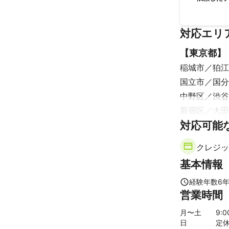
対応エリ
【
東京都
】
稲城市
狛江
国立市
国分
中野区
渋谷
新宿区
大田
対応可能
中央区
北区
あきる野市
クレジッ
【
埼玉県
】
基本情報
和光市
朝霞
【
神奈川県
経験年数
6
営業時間
川崎市
大和
藤沢市
寒川
月〜土
9
:
日
定
葉山町
大磯