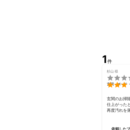
年間約500室
アピールポイ
お客様の困り事
高品質なサー
1
件
杉山
様


玄関・ポーチ
玄関のお掃除
仕上がった
再度汚れを落
最初に気に
ずやって下さ
ありがとう
依頼した