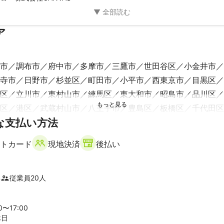
ア
市
調布市
府中市
多摩市
三鷹市
世田谷区
小金井市
寺市
日野市
杉並区
町田市
小平市
西東京市
目黒区
区
立川市
東村山市
練馬区
東大和市
昭島市
品川区
区
港区
武蔵村山市
八王子市
豊島区
板橋区
千代田区
な支払い方法
江東区
台東区
荒川区
墨田区
足立区
江戸川区
葛飾
トカード
現地決済
後払い
市
】
年
従業員
20
人
市
座間市
横浜市
綾瀬市
海老名市
愛川町
相模原市
町
清川村
鎌倉市
伊勢原市
茅ヶ崎市
平塚市
逗子市
00〜
17
:00
休日
町
横須賀市
中井町
二宮町
松田町
大井町
開成町
山