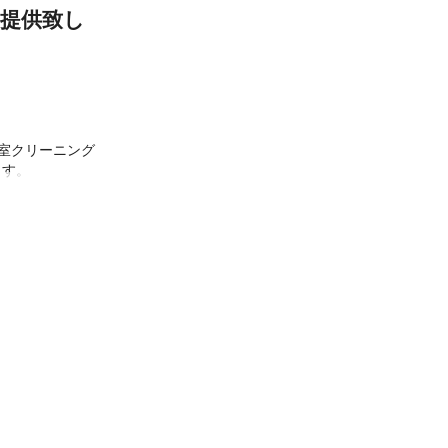
を提供致し
室クリーニング
す。

す。
