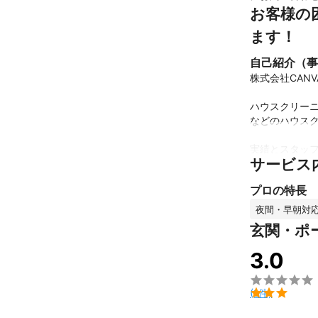
お客様の
ます！
自己紹介（事
株式会社CANV
ハウスクリー
などのハウスク
実績とスタッフ
サービス
プロフェッショ
プロの特長
また、深夜作業
お客様の困り事
夜間・早朝対
玄関・ポ
ハウスクリーニ
これまでの実
3.0
⚪️個人向け

年間約150件


(1件)
⚪️企業向け
