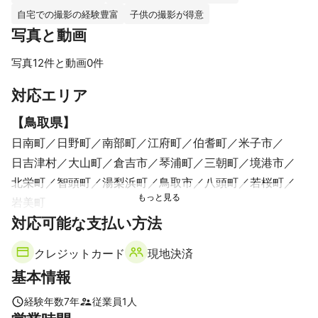
スタジオなどで撮影される作品写真のような硬いイメージではな
自宅での撮影の経験豊富
子供の撮影が得意
く、

写真と動画
何気ない表情など柔らかい写真を残させて頂きます☺︎

写真12件と動画0件
写真は撮った際も、もちろん価値あるものです。

すべて見る
しかし、写真は時間が経った際により価値あるものになっていき
対応エリア
ます。

将来お子様が大きくなられた際に、

【
鳥取県
】
ご家族で写真を囲んで

日南町
日野町
南部町
江府町
伯耆町
米子市
「この頃は〇〇だったよ」

日吉津村
大山町
倉吉市
琴浦町
三朝町
境港市
などと思い出話に花を咲かせる一つのピースにして頂ければ

写真本来の良さ・楽しさをより感じていけるかと思います🌿

北栄町
智頭町
湯梨浜町
鳥取市
八頭町
若桜町
岩美町
大切な一日をぜひ写真に残すお手伝いをさせて頂ければと思いま
すが、

【
対応可能な支払い方法
島根県
】
今の時代、様々な撮り方・写真の特徴をもった写真家・フォトグ
邑南町
飯南町
奥出雲町
美郷町
川本町
雲南市
ラファーがいます.

クレジットカード
現地決済
大田市
江津市
安来市
浜田市
出雲市
吉賀町
ご自身の好みなどに合う写真家・フォトグラファーをお選びくだ
基本情報
さい☺︎
松江市
益田市
津和野町
これまでの実績
【
山口県
】
経験年数
7
年
従業員
1
人
普段は主に個人様の撮影を担当、
