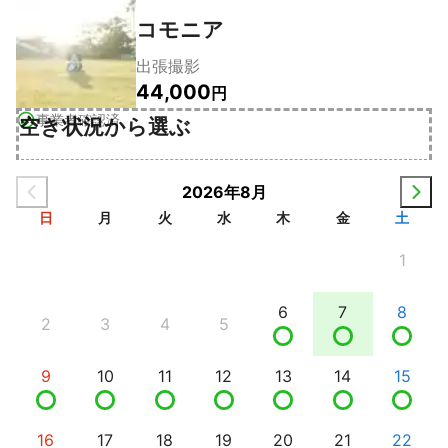
コモニア
出張撮影
44,000
円
事業者確認済
空き状況から選ぶ
2026年8月
日
月
火
水
木
金
土
1
6
7
8
2
3
4
5
9
10
11
12
13
14
15
16
17
18
19
20
21
22