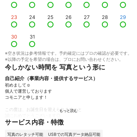
23
24
25
26
27
28
29
30
31
※空き状況は参考情報です。予約確定にはプロの確認が必要です。
※以降の予定を希望の場合は、プロにお問い合わせください。
今しかない時間を 写真という形に
自己紹介（事業内容・提供するサービス）
初めまして☺︎

個人で運営しております

コモニアと申します！

この度は、お誕生日を迎えられますこと

誠におめでとうございます◎

サービス内容・特徴
忘れていく今しかない時間、

大切な一日を写真に残すお手伝いをさせて頂ければと思います🌿

写真のレタッチ可能
USBでの写真データ納品可能