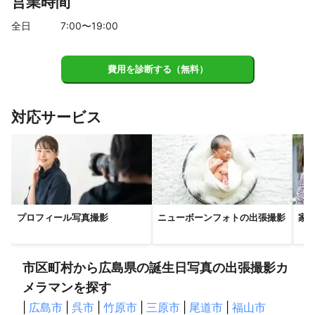
営業時間
和木町
岩国市
周防大島町
柳井市
平生町
もちろん法人様も撮影担当をさせて頂いております◎

下記に私の撮影実績・撮影例の一部を記入させて頂きます🌿

田布施町
光市
上関町
周南市
下松市
阿武町
全日
7
:00〜
19
:00
山口市
防府市
萩市
美祢市
宇部市
長門市
[法人様 撮影例]

山陽小野田市
下関市
費用を診断する（無料）
・「蒼穹のファフナー BEHIND THE LINE」

【
岡山県
】
　　大ヒット感謝特別上映イベント IN 尾道～邂逅～

笠岡市
里庄町
井原市
浅口市
矢掛町
倉敷市
　　（キングレコード株式会社 主催）

対応サービス
・某有名ホテル パンフレット用 写真撮影

高梁市
総社市
早島町
玉野市
吉備中央町
新見市
・尾道市 持光寺様の法要・墓参

岡山市
久米南町
赤磐市
瀬戸内市
真庭市
美咲町
・会社パーティーの記録撮影

新庄村
和気町
備前市
鏡野町
津山市
勝央町
美作市
奈義町
西粟倉村
[個人様 撮影例]

【
広島県
】
・ナチュラルニューボーンフォト撮影 （撮影地 : お客様のご自
宅）

プロフィール写真撮影
ニューボーンフォトの出張撮影
家
尾道市
福山市
三原市
府中市
竹原市
世羅町
・ハーフバースデーの記念撮影（撮影地 : お客様のご自宅）

大崎上島町
神石高原町
東広島市
三次市
呉市
・バースデーの記念撮影(撮影地 : お客様のご自宅）

・お宮参り、七五三の記念撮影(撮影地 : ロケーション撮影）

熊野町
安芸高田市
庄原市
海田町
府中町
坂町
市区町村から広島県の誕生日写真の出張撮影カ
・長寿のお祝いの記念撮影（米寿）（撮影地 : お客様のご自宅）

広島市
江田島市
北広島町
安芸太田町
大竹市
etc....

メラマンを探す
廿日市市
|
広島市
|
呉市
|
竹原市
|
三原市
|
尾道市
|
福山市
上記が撮影実績の一部となります！