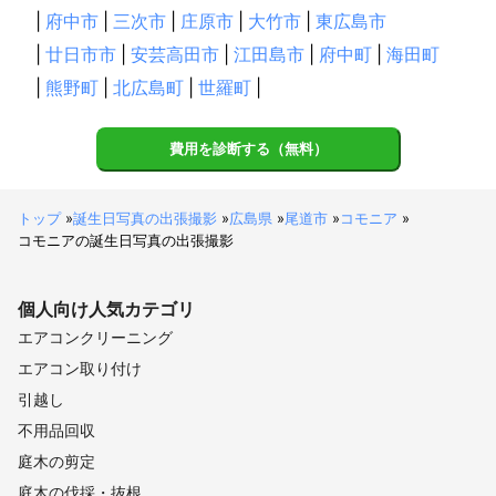
|
府中市
|
三次市
|
庄原市
|
大竹市
|
東広島市
アピールポイント
□写真のコンセプト

|
廿日市市
|
安芸高田市
|
江田島市
|
府中町
|
海田町
　・自分の中でのコンセプトは

|
熊野町
|
北広島町
|
世羅町
|
　　「何気ない瞬間を写真という形に」

　　撮影中は固く「撮影！」というようなイメージではなく

費用を診断する（無料）
　　日常的な時間を写真に残していくイメージです！

　　もちろんポーズを決めて頂く時はこちらから指示を出させて
頂き、

トップ
»
誕生日写真の出張撮影
»
広島県
»
尾道市
»
コモニア
»
　　移動中などにも何気ない仕草や時間を残します◎

コモニアの誕生日写真の出張撮影
　　お届けする写真の中には

　　ゲストの皆さんの写真はもちろん、

　　その日がどんな日だったか

個人向け
人気カテゴリ
　　（晴天だった、木漏れ日が綺麗だったなど）

　　思い出せるような写真を一緒にお届けします！

エアコンクリーニング
エアコン取り付け
　　日常感を残したい方はピッタリだと思います◎
引越し
不用品回収
庭木の剪定
庭木の伐採・抜根