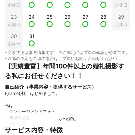
定休日
定休日
23
24
25
26
27
28
29
定休日
定休日
30
31
定休日
※空き状況は参考情報です。予約確定にはプロの確認が必要です。
※以降の予定を希望の場合は、プロにお問い合わせください。
【実績豊富】年間100件以上の婚礼撮影す
る私にお任せください！！
自己紹介（事業内容・提供するサービス）
{{name}}様、はじめまして。

私は

・エンゲージメントフォト

・前撮り写真

・婚礼写真

サービス内容・特徴
・プロフィールムービー
