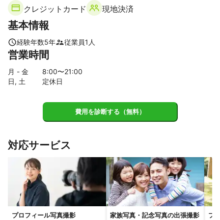
尼崎市
伊丹市
芦屋市
西宮市
撮影時間：１時間

クレジットカード
現地決済
料金　　：期間限定　特別価格

基本情報
撮影場所：大阪市内

ーーーーーーーーーーーーーーーーー

経験年数
5
年
従業員
1
人
営業時間
私の仕事は、単に美しい写真を撮るだけではありません。大切な
瞬間を捉え、感動を形にすること。それが私の役目だと考えてい
月 - 金
8
:00〜
21
:00
ます。自然な笑顔や、ふとした瞬間の感情を大切に撮影し、{{nam
日, 土
定休日
e}}様にとって一生残る価値のある作品を提供します。

お客様の素晴らしい瞬間を切り取るためには、心地よい雰囲気作
費用を診断する（無料）
りも大切だと思っております。撮影中は、リラックスして、自然
体でいられるよう努めます。

対応サービス
ご希望の日時や場所に関する具体的なご要望があれば、何でもお
聞かせください。一緒に素敵な想い出を作り上げましょう。

私の提供するサービスについての詳細なご質問がありましたら、
お気軽にお問い合わせください。迅速且つ丁寧な対応を始めとす
る、質の高いサービスを提供することを心がけています。

何卒宜しくお願い申し上げます。
プロフィール写真撮影
家族写真・記念写真の出張撮影
フ