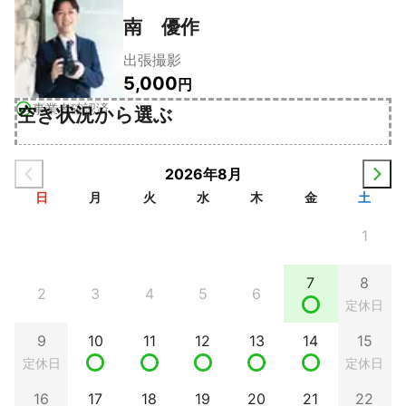
南 優作
出張撮影
5,000
円
事業者確認済
空き状況から選ぶ
2026年8月
日
月
火
水
木
金
土
1
7
8
2
3
4
5
6
定休日
9
10
11
12
13
14
15
定休日
定休日
16
17
18
19
20
21
22