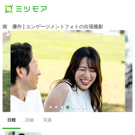
南 優作 | エンゲージメントフォトの出張撮影
●
●
●
●
●
●
●
日程
詳細
写真