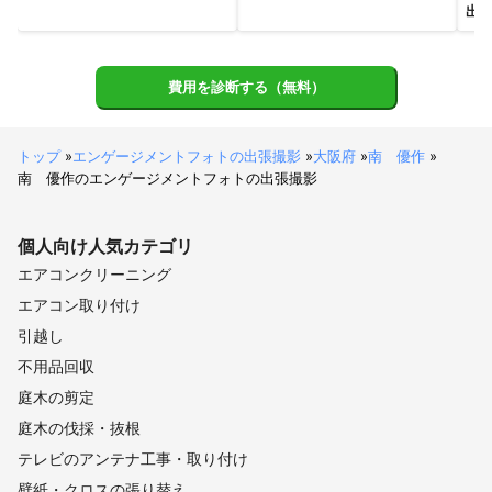
これまでの実績
出
年間エンドロール・オープニングムービーなど全部で100本以上
作成
アピールポイント
費用を診断する（無料）
私の強みはコミニケション能力が高さで素敵な表情を引き出すこ
とを得意としております。そのためリラックスした状態で撮影で
き「撮影凄く楽しかった！！」嬉しい言葉をたくさん頂いており
トップ
»
エンゲージメントフォトの出張撮影
»
大阪府
»
南 優作
»
ほんと感謝です！！楽しく撮影されたい方はぜひ私にお任せくだ
南 優作のエンゲージメントフォトの出張撮影
さい！！
個人向け
人気カテゴリ
エアコンクリーニング
エアコン取り付け
引越し
不用品回収
庭木の剪定
庭木の伐採・抜根
テレビのアンテナ工事・取り付け
壁紙・クロスの張り替え