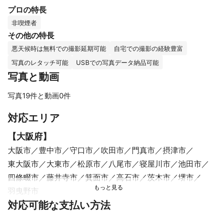
・オープニングムービー

プロの特長
・エンドロールムービー

・婚活写真

非喫煙者
・お見合い写真

その他の特長
悪天候時は無料での撮影延期可能
自宅での撮影の経験豊富
などを年間100件以上撮影&制作させて頂いております、カメラマ
写真のレタッチ可能
USBでの写真データ納品可能
ンのゆうです。

写真と動画
エンゲージメントフォトの出張撮影を提供しており、お二人の特
写真19件と動画0件
別な記念日を、美しく残すお手伝いができることを大変嬉しく思
います。さらに、私のサービスは出張型となっておりますので、
すべて見る
対応エリア
{{name}}様が思い描かれている特別な場所での撮影が可能です。

【
大阪府
】
そして只今「エンゲージメントフォト」応援キャンペーンをして
大阪市
豊中市
守口市
吹田市
門真市
摂津市
おり

東大阪市
大東市
松原市
八尾市
寝屋川市
池田市
通常１時間15,000円ですが期間限定で特別価格でしております(詳
しくは料金をご確認ください。)

四條畷市
藤井寺市
箕面市
高石市
茨木市
堺市
大阪市内での限定撮影をしておりますのでご検討宜しくお願い致
羽曳野市
します。

【
対応可能な支払い方法
兵庫県
】
ーーーーーーーーーーーーーーー
