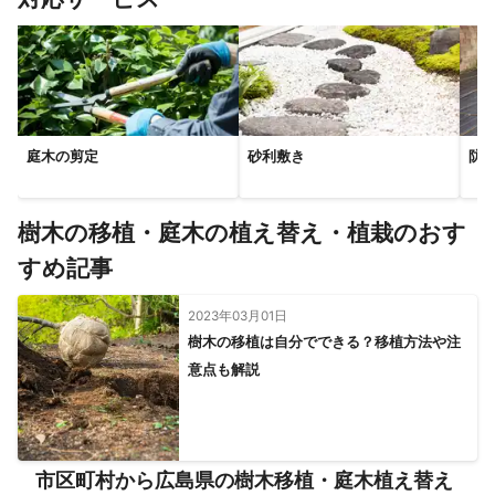
庭木の剪定
砂利敷き
防
樹木の移植・庭木の植え替え・植栽のおす
すめ記事
2023年03月01日
樹木の移植は自分でできる？移植方法や注
意点も解説
市区町村から広島県の樹木移植・庭木植え替え