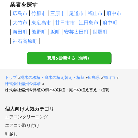
業者を探す
|
広島市
|
竹原市
|
三原市
|
尾道市
|
福山市
|
府中市
|
大竹市
|
東広島市
|
廿日市市
|
江田島市
|
府中町
|
海田町
|
熊野町
|
坂町
|
安芸太田町
|
世羅町
|
神石高原町
|
費用を診断する（無料）
トップ
»
樹木の移植・庭木の植え替え・植栽
»
広島県
»
福山市
»
株式会社備州今津荘
»
株式会社備州今津荘の樹木の移植・庭木の植え替え・植栽
個人向け
人気カテゴリ
エアコンクリーニング
エアコン取り付け
引越し