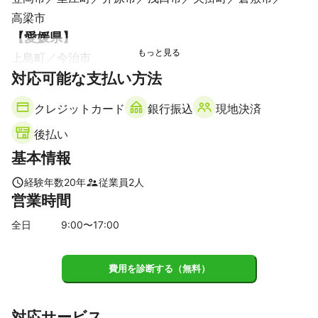
高梁市
【
愛媛県
】
上島町
今治市
【
対応可能な支払い方法
香川県
】
多度津町
クレジットカード
銀行振込
現地決済
【
広島県
】
後払い
尾道市
福山市
三原市
府中市
世羅町
竹原市
基本情報
神石高原町
大崎上島町
東広島市
経験年数
20
年
従業員
2
人
営業時間
全日
9
:00〜
17
:00
費用を診断する（無料）
対応サービス