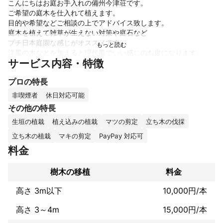
こんにちはお庭お手入れの備州今津荘です。

ご希望の庭木を仕入れて植えます。

目的や希望などご相談の上でアドバイス致します。

庭木を植えて雑草が生えない対策や庭石など

プチ日本庭園な感じがオススメです。

洋風の木などを加えると現代風でいい感じのお庭になります。

サービス内容・特徴
仕入れ分は前金になります。

植えた後のお手入れなども説明します。

プロの特長
その後の剪定では割引サービスも御座います。お手入れしやすい
庭を作りましょう。

非喫煙者
休日対応可能
その他の特長
お気楽にご相談ください
生垣の植栽
植え込みの植栽
マツの剪定
立ち木の伐採
これまでの実績
人工芝、防草工事、芝生工事、草刈り、伐採、剪定、抜根、ブロ
立ち木の植栽
マキの剪定
PayPay 対応可
ック積み、土間コンクリート、外壁洗浄の実績があります。
料金
アピールポイント
高品質で長期的には経済的な人工芝

樹木の移植
料金
１０年以上効果がある防草工事

ただ安いのは理由があります。

高さ 3m以下
10,000円/本
当社の商品及び工事はきっとご満足して頂ける事と思います。

高さ 3～4m
15,000円/本