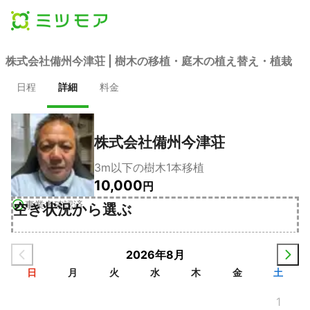
株式会社備州今津荘 | 樹木の移植・庭木の植え替え・植栽
日程
詳細
料金
株式会社備州今津荘
3m以下の樹木1本移植
10,000
円
事業者確認済
空き状況から選ぶ
2026年8月
日
月
火
水
木
金
土
1