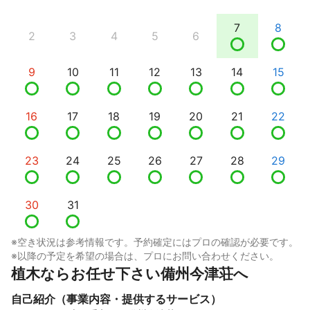
7
8
2
3
4
5
6
9
10
11
12
13
14
15
16
17
18
19
20
21
22
23
24
25
26
27
28
29
30
31
※空き状況は参考情報です。予約確定にはプロの確認が必要です。
※以降の予定を希望の場合は、プロにお問い合わせください。
植木ならお任せ下さい備州今津荘へ
自己紹介（事業内容・提供するサービス）