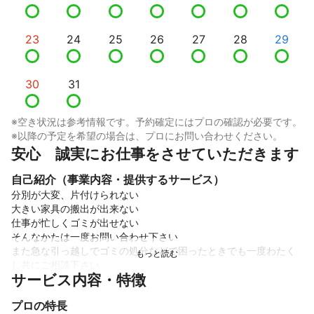
23
24
25
26
27
28
29
30
31
※空き状況は参考情報です。予約確定にはプロの確認が必要です。
※以降の予定を希望の場合は、プロにお問い合わせください。
安心　誠実にお仕事をさせていただきます
自己紹介（事業内容・提供するサービス）
分別が大変、片付けられない

大きい家具の搬出が出来ない

仕事が忙しくゴミが出せない

そんなかたは一度お問い合わせ下さい

また急な引っ越しでゴミの処分などで困ったときでも一度わたく
し共にご相談下さい

サービス内容・特徴
時間外でも対処いたします

クルマの方も箱車でお伺いいたしますのでプライバシーもまもれ
プロの特長
ます
