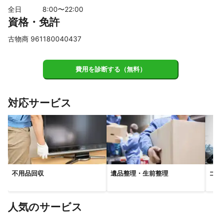
全日
8
:00〜
22
:00
資格・免許
古物商 961180040437
費用を診断する（無料）
対応サービス
不用品回収
遺品整理・生前整理
ゴ
人気のサービス