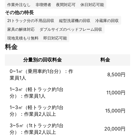
また当社は完全自社でお伺いいたしますのでご安心下さい

作業外注なし
非喫煙者
夜間対応可
休日対応可能
また持ち替えったものは当社で分別しリュース品とし海外、リサ
その他の特長
2tトラック分の不用品回収
縦型洗濯機の回収
冷蔵庫の回収
家具の解体対応
ダブルサイズのベッドフレーム回収
現地見積もり無料
即日対応可能
料金
分量別の回収料金
料金
0~1㎥（乗用車約1台分）：作
8,500円
業員1人
1~3㎥（軽トラック約1台
11,000円
分）：作業員1人
1~3㎥（軽トラック約1台
15,000円
分）：作業員2人以上
3~5㎥（1tトラック約1台
20,000円
分）：作業員2人以上