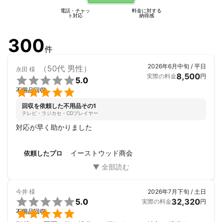
電話・チャッ
料金に対する
ト対応
納得感
300
件
2026年6月中旬 / 平日
（50代 男性）
永田
様
8,500
実際の料金
円

5.0

不用品回収
回収を依頼した不用品その1
テレビ・ラジカセ・CDプレイヤー
対応が早く助かりました
イーストウッド商会
依頼したプロ
今井
様
2026年7月下旬 / 土日

5.0
32,320
実際の料金
円

不用品回収