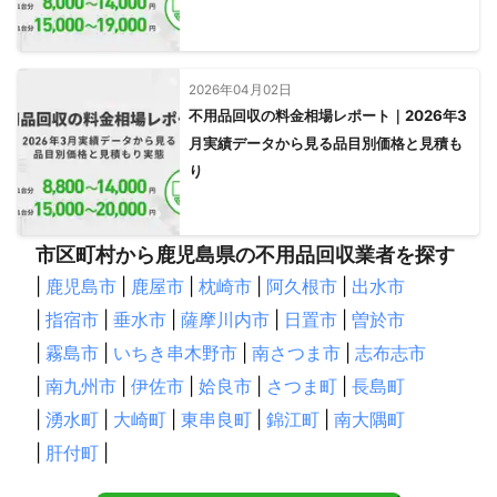
2026年04月02日
不用品回収の料金相場レポート｜2026年3
月実績データから見る品目別価格と見積も
り
市区町村から鹿児島県の不用品回収業者を探す
|
鹿児島市
|
鹿屋市
|
枕崎市
|
阿久根市
|
出水市
|
指宿市
|
垂水市
|
薩摩川内市
|
日置市
|
曽於市
|
霧島市
|
いちき串木野市
|
南さつま市
|
志布志市
|
南九州市
|
伊佐市
|
姶良市
|
さつま町
|
長島町
|
湧水町
|
大崎町
|
東串良町
|
錦江町
|
南大隅町
|
肝付町
|