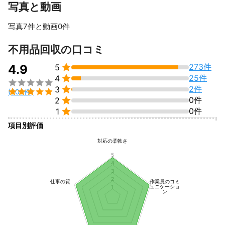
写真と動画
写真7件と動画0件
すべて見る
不用品回収の口コミ

273件
4.9
5

25件
4


2件
3

(300件)

0件
2

0件
1
項目別評価
対応の柔軟さ
5
4
3
2
仕事の質
作業員のコミ
ュニケーショ
1
ン