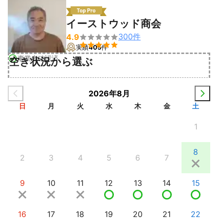
イーストウッド商会
300
件
4.9


実績
405
件
事業者確認済
空き状況から選ぶ
2026年8月
日
月
火
水
木
金
土
1
8
2
3
4
5
6
7
9
10
11
12
13
14
15
16
17
18
19
20
21
22