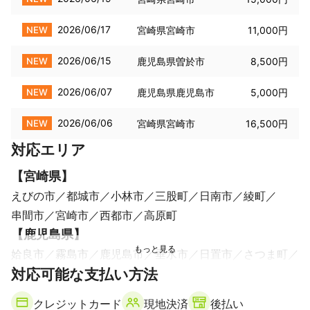
2026/06/17
NEW
宮崎県宮崎市
11,000円
2026/06/15
NEW
鹿児島県曽於市
8,500円
2026/06/07
NEW
鹿児島県鹿児島市
5,000円
2026/06/06
NEW
宮崎県宮崎市
16,500円
対応エリア
【
宮崎県
】
えびの市
都城市
小林市
三股町
日南市
綾町
串間市
宮崎市
西都市
高原町
【
鹿児島県
】
姶良市
霧島市
鹿児島市
垂水市
日置市
さつま町
対応可能な支払い方法
湧水町
いちき串木野市
曽於市
伊佐市
鹿屋市
大崎町
出水市
南九州市
志布志市
薩摩川内市
クレジットカード
現地決済
後払い