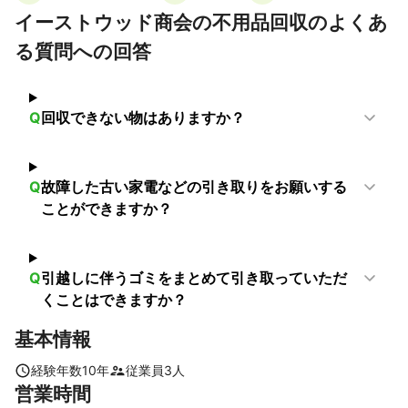
阿久根市
東串良町
指宿市
枕崎市
錦江町
肝付町
イーストウッド商会の不用品回収のよくあ
南大隅町
長島町
南さつま市
る質問への回答
Q
回収できない物はありますか？
Q
故障した古い家電などの引き取りをお願いする
ことができますか？
Q
引越しに伴うゴミをまとめて引き取っていただ
くことはできますか？
基本情報
経験年数
10
年
従業員
3
人
営業時間