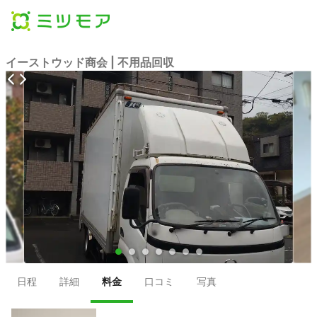
イーストウッド商会 | 不用品回収
●
●
●
●
●
●
●
日程
詳細
料金
口コミ
写真