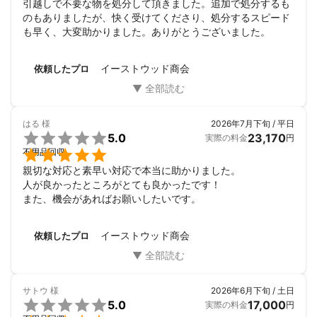
引越しで不要な物を処分して頂きました。追加で処分するも
のもありましたが、快く受けてくださり、処分するスピード
も早く、大変助かりました。ありがとうございました。
イーストウッド商会
依頼したプロ
はる
様
2026年7月下旬 / 平日

5.0
23,170
実際の料金
円

不用品回収
親切な対応と素早い対応で本当に助かりました。

人が良かったところがとても良かったです！

また、機会があればお願いしたいです。
イーストウッド商会
依頼したプロ
サトウ
様
2026年6月下旬 / 土日

5.0
17,000
実際の料金
円