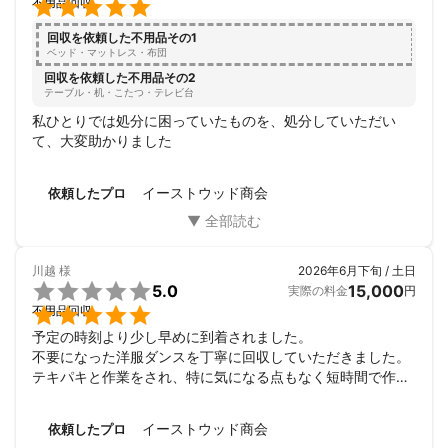

不用品回収
回収を依頼した不用品その1
ベッド・マットレス・布団
回収を依頼した不用品その2
テーブル・机・こたつ・テレビ台
私ひとりでは処分に困っていたものを、処分していただい
て、大変助かりました
イーストウッド商会
依頼したプロ
川越
様
2026年6月下旬 / 土日

5.0
15,000
実際の料金
円

不用品回収
予定の時刻より少し早めに到着されました。

不要になった洋服ダンスを丁寧に回収していただきました。

テキパキと作業をされ、特に気になる点もなく短時間で作業
が

終了しました。ありがとうございました。
イーストウッド商会
依頼したプロ