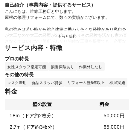
自己紹介（事業内容・提供するサービス）
こんにちは、唯維工務店と申します。

屋根の修理リフォームにて、数々の実績がございます。

私の強みは若い時から総合建築に携わり色々な経験があり私自身
が大工なので大工の経歴が20年ほどありその経験を活かし家の直
さなくてはいけない箇所がわかり的確な工事を提案でき、必要な
サービス内容・特徴
い工事はおすすめしません。

プロの特長
もちろん私自身も屋根修理やリフォームの経験があり現場の指
揮〜職人もしております。知識も豊富です。専門の屋根職人が常
女性スタッフ指定可能
損害保険あり
作業外注なし
その他の特長
アピールポイント
マスク着用
新品スリッパ持参
リフォーム歴5年以上
検温実施
15歳から大工の弟子入り

今年で大工歴20年目になります！

料金
お仕事は”丁寧に”がモットーです！！

長く住むおうちのこと。

壁の設置
料金
少しでも気になることがありましたら是非唯維工務店にお任せく
ださい。
1.8m（ドア約2枚分）
50,000円
2.7m（ドア約3枚分）
65,000円