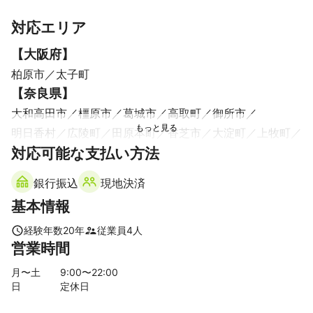
対応エリア
【
大阪府
】
柏原市
太子町
【
奈良県
】
大和高田市
橿原市
葛城市
高取町
御所市
明日香村
広陵町
田原本町
香芝市
大淀町
上牧町
対応可能な支払い方法
三宅町
河合町
川西町
桜井市
王寺町
安堵町
三郷町
斑鳩町
天理市
大和郡山市
吉野町
下市町
銀行振込
現地決済
平群町
黒滝村
宇陀市
奈良市
東吉野村
生駒市
基本情報
天川村
五條市
【
和歌山県
】
経験年数
20
年
従業員
4
人
営業時間
橋本市
九度山町
【
京都府
】
月〜土
9
:00〜
22
:00
日
定休日
木津川市
精華町