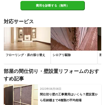
費用を診断する（無料）
対応サービス
フローリング・床の張り替え
シロアリ駆除
雨
部屋の間仕切り・壁設置リフォームのおす
すめ記事
2023年06月06日
間仕切り壁の工事費用はいくら？壁設置か
ら収納棚まで4種類の平均相場