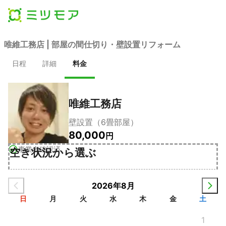
唯維工務店 | 部屋の間仕切り・壁設置リフォーム
日程
詳細
料金
唯維工務店
壁設置（6畳部屋）
80,000
円
事業者確認済
空き状況から選ぶ
2026年8月
日
月
火
水
木
金
土
1