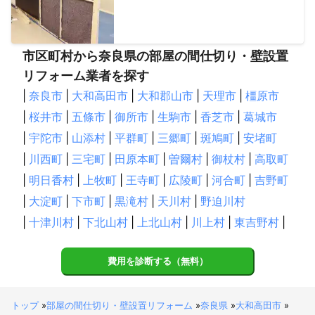
市区町村から奈良県の部屋の間仕切り・壁設置
リフォーム業者を探す
|
奈良市
|
大和高田市
|
大和郡山市
|
天理市
|
橿原市
|
桜井市
|
五條市
|
御所市
|
生駒市
|
香芝市
|
葛城市
|
宇陀市
|
山添村
|
平群町
|
三郷町
|
斑鳩町
|
安堵町
|
川西町
|
三宅町
|
田原本町
|
曽爾村
|
御杖村
|
高取町
|
明日香村
|
上牧町
|
王寺町
|
広陵町
|
河合町
|
吉野町
|
大淀町
|
下市町
|
黒滝村
|
天川村
|
野迫川村
|
十津川村
|
下北山村
|
上北山村
|
川上村
|
東吉野村
|
費用を診断する（無料）
トップ
»
部屋の間仕切り・壁設置リフォーム
»
奈良県
»
大和高田市
»