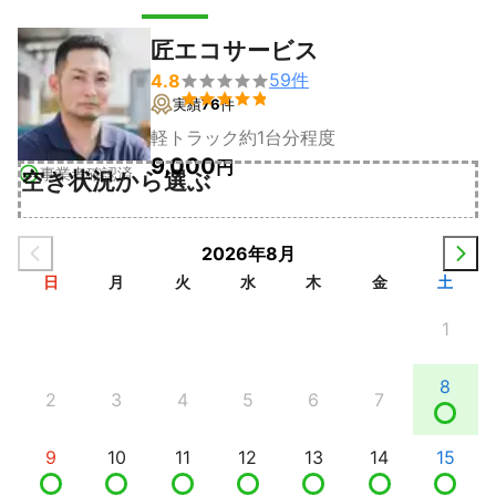
匠エコサービス
59
件
4.8


実績
76
件
軽トラック約1台分程度
9,000
円
事業者確認済
空き状況から選ぶ
2026年8月
日
月
火
水
木
金
土
1
8
2
3
4
5
6
7
9
10
11
12
13
14
15