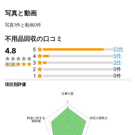
写真と動画
写真1件と動画0件
不用品回収の口コミ

51件
4.8
5

5件
4


3件
3

(59件)

0件
2

0件
1
項目別評価
仕事の質
5
4
3
2
料金に対する
対応の柔軟さ
納得感
1