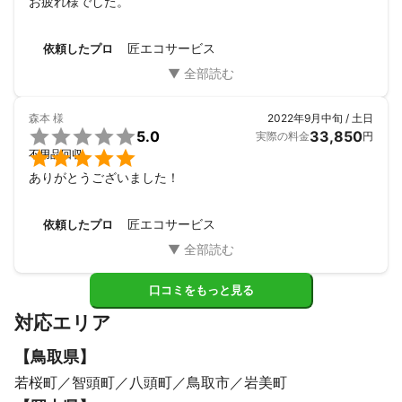
お疲れ様でした。
匠エコサービス
依頼したプロ
森本
様
2022年9月中旬 / 土日

5.0
33,850
実際の料金
円

不用品回収
ありがとうございました！
匠エコサービス
依頼したプロ
口コミをもっと見る
対応エリア
【
鳥取県
】
若桜町
智頭町
八頭町
鳥取市
岩美町