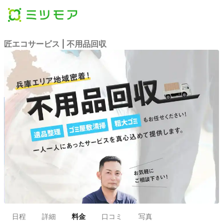
匠エコサービス | 不用品回収
日程
詳細
料金
口コミ
写真