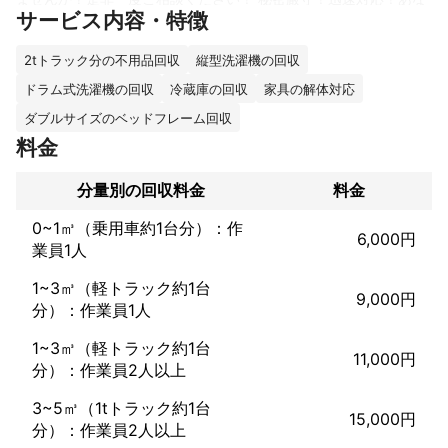
サービス内容・特徴
たのお困りごとを解決します。誠実でスマートなサービスを心掛
けています。是非ご相談ください。
これまでの実績
2tトラック分の不用品回収
縦型洗濯機の回収
創業から12年、これまでに多数のご依頼を頂き、お客様にとって
ドラム式洗濯機の回収
冷蔵庫の回収
家具の解体対応
最も納得していただけるであろうサービスを提供するとともに
ダブルサイズのベッドフレーム回収
「匠エコサービスにお願いしてよかった」という口コミも多数頂
いてきました。これからもお客様に寄り添いつつ無駄のないサー
料金
ビスを提供し続けることを心がけて努力してまいります。
アピールポイント
分量別の回収料金
料金
「室内での作業だから、コロナが不安」というお客様も多数いら
っしゃるかと思います。しかしながら作業の際はもちろん着用を
0~1㎥（乗用車約1台分）：作
6,000円
徹底して、しっかりと距離を取り、ウイルス除菌といった予防策
業員1人
も行いますのでご安心ください！
1~3㎥（軽トラック約1台
9,000円
分）：作業員1人
1~3㎥（軽トラック約1台
11,000円
分）：作業員2人以上
3~5㎥（1tトラック約1台
15,000円
分）：作業員2人以上