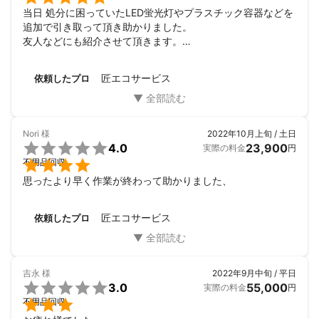
当日 処分に困っていたLED蛍光灯やプラスチック容器などを
追加で引き取って頂き助かりました。

友人などにも紹介させて頂きます。

今回は、良い縁で良かったです。
匠エコサービス
依頼したプロ
Nori
様
2022年10月上旬 / 土日

4.0
23,900
実際の料金
円

不用品回収
思ったより早く作業が終わって助かりました、
匠エコサービス
依頼したプロ
吉永
様
2022年9月中旬 / 平日

3.0
55,000
実際の料金
円

不用品回収