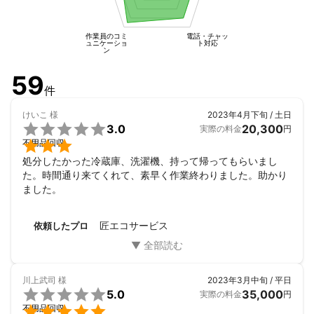
作業員のコミ
電話・チャッ
ュニケーショ
ト対応
ン
59
件
けいこ
様
2023年4月下旬 / 土日

3.0
20,300
実際の料金
円

不用品回収
処分したかった冷蔵庫、洗濯機、持って帰ってもらいまし
た。時間通り来てくれて、素早く作業終わりました。助かり
ました。
匠エコサービス
依頼したプロ
川上武司
様
2023年3月中旬 / 平日

5.0
35,000
実際の料金
円

不用品回収