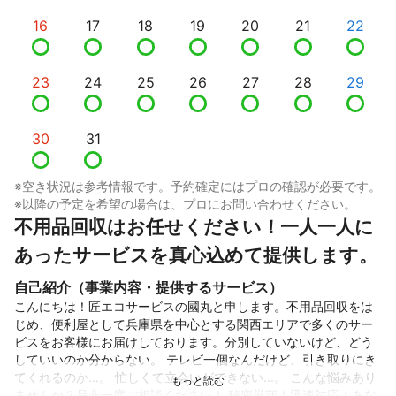
16
17
18
19
20
21
22
23
24
25
26
27
28
29
30
31
※空き状況は参考情報です。予約確定にはプロの確認が必要です。
※以降の予定を希望の場合は、プロにお問い合わせください。
不用品回収はお任せください！一人一人に
あったサービスを真心込めて提供します。
自己紹介（事業内容・提供するサービス）
こんにちは！匠エコサービスの國丸と申します。不用品回収をは
じめ、便利屋として兵庫県を中心とする関西エリアで多くのサー
ビスをお客様にお届けしております。分別していないけど、どう
していいのか分からない。 テレビ一個なんだけど、引き取りにき
てくれるのか...。 忙しくて立会いができない...。 こんな悩みあり
ませんか？是非一度ご相談ください！ 秘密厳守！迅速対応！あな