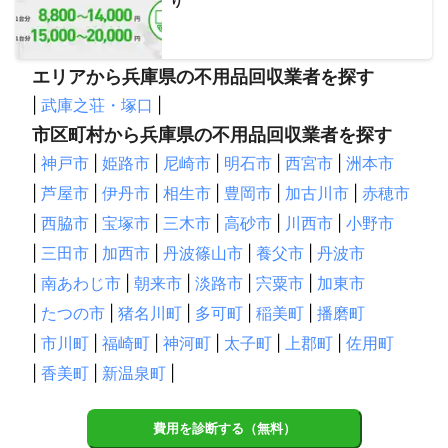
り
エリアから兵庫県の不用品回収業者を探す
|
武庫之荘・塚口
|
市区町村から兵庫県の不用品回収業者を探す
|
神戸市
|
姫路市
|
尼崎市
|
明石市
|
西宮市
|
洲本市
|
芦屋市
|
伊丹市
|
相生市
|
豊岡市
|
加古川市
|
赤穂市
|
西脇市
|
宝塚市
|
三木市
|
高砂市
|
川西市
|
小野市
|
三田市
|
加西市
|
丹波篠山市
|
養父市
|
丹波市
|
南あわじ市
|
朝来市
|
淡路市
|
宍粟市
|
加東市
|
たつの市
|
猪名川町
|
多可町
|
稲美町
|
播磨町
|
市川町
|
福崎町
|
神河町
|
太子町
|
上郡町
|
佐用町
|
香美町
|
新温泉町
|
費用を診断する（無料）