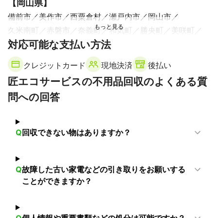
【
岡山県
】
備前市
美作市
西粟倉村
瀬戸内市
岡山市
久米南町
赤磐市
奈義町
和気町
勝央町
美咲町
対応可能な支払い方法
津山市
玉野市
早島町
【
兵庫県
】
クレジットカード
現地決済
後払い
稲美町
加古川市
小野市
播磨町
明石市
高砂市
匠エコサービスの不用品回収のよくある質
三木市
加西市
加東市
福崎町
神戸市
西脇市
問への回答
姫路市
市川町
太子町
淡路市
三田市
芦屋市
西宮市
多可町
たつの市
神河町
宝塚市
丹波篠山市
相生市
猪名川町
伊丹市
尼崎市
Q
回収できない物はありますか？
丹波市
川西市
赤穂市
洲本市
宍粟市
上郡町
朝来市
佐用町
南あわじ市
養父市
豊岡市
香美町
新温泉町
Q
故障した古い家電などの引き取りをお願いする
ことができますか？
Q
個人情報や重要書類などの処分は可能ですか？