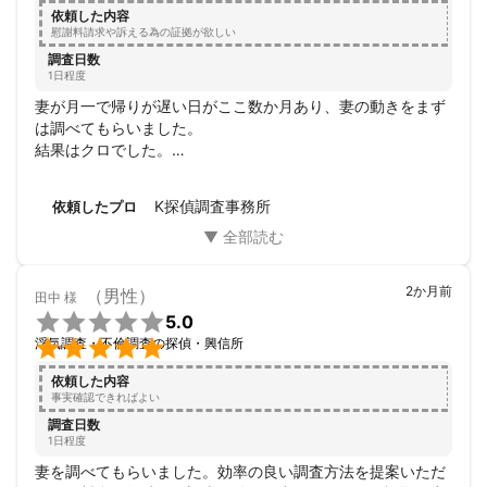
依頼した内容
慰謝料請求や訴える為の証拠が欲しい
調査日数
1日程度
妻が月一で帰りが遅い日がここ数か月あり、妻の動きをまず
は調べてもらいました。

結果はクロでした。

探偵に依頼するのは初めてでどうしたら良いか右も左もわか
らない状態でしたが、Kさんはわかりやすく、すごく効率的
K探偵調査事務所
依頼したプロ
が良い方法を提示してくれて心から救われました。

来月も動きがあるのでまた依頼します。

よろしくお願いいたします。
2か月前
（男性）
田中
様

5.0

浮気調査・不倫調査の探偵・興信所
依頼した内容
事実確認できればよい
調査日数
1日程度
妻を調べてもらいました。効率の良い調査方法を提案いただ