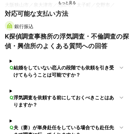
大阪狭山市
泉大津市
池田市
太子町
交野市
対応可能な支払い方法
富田林市
忠岡町
茨木市
箕面市
河南町
枚方市
和泉市
高槻市
岸和田市
千早赤阪村
豊能町
銀行振込
河内長野市
島本町
貝塚市
熊取町
泉佐野市
K探偵調査事務所の浮気調査・不倫調査の探
田尻町
能勢町
泉南市
阪南市
岬町
偵・興信所のよくある質問への回答
【
奈良県
】
平群町
三郷町
王寺町
生駒市
香芝市
斑鳩町
上牧町
河合町
安堵町
大和郡山市
広陵町
葛城市
Q
結婚をしていない恋人の段階でも依頼を引き受
川西町
三宅町
大和高田市
奈良市
田原本町
けてもらうことは可能ですか？
橿原市
御所市
天理市
高取町
明日香村
桜井市
大淀町
下市町
吉野町
山添村
宇陀市
黒滝村
五條市
東吉野村
天川村
野迫川村
曽爾村
川上村
Q
浮気調査を依頼する前にしておくべきことはあ
りますか？
御杖村
上北山村
十津川村
下北山村
【
和歌山県
】
九度山町
紀の川市
岩出市
高野町
和歌山市
Q
夫（妻）が単身赴任をしている場合でも赴任先
有田川町
橋本市
かつらぎ町
紀美野町
海南市