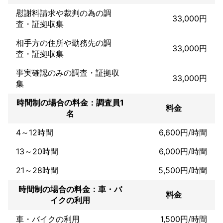
をご確認いただき、当日の状況を正確に把握していただけます。

慰謝料請求や裁判の為の調
33,000円
不貞相手を特定できた場合、慰謝料請求などの判断材料として使
査・証拠収集
用することも可能です。

相手方の住所や勤務先の調
33,000円
■ 不貞調査の有益性

査・証拠収集
不貞調査で得られるのは、

「事実を証明できる証拠」です。決定的な証拠があることで、話
事実確認のみの調査・証拠収
33,000円
し合いの場を冷静に進めやすくなり、不要な言い争いや感情的な
集
対立を避ける判断材料になります。

離婚・慰謝料請求だけでなく、関係修復を選択される場合にも、
時間制の場合の料金：調査員1
料金
今後を考えるための重要な材料となります。
名
これまでの実績
明確な料金体系と調査の質にこだわり、

4～12時間
6,600円/時間
年間150～200件の不貞・素行調査を行っています。

13～20時間
6,000円/時間
法的な証拠取得だけでなく、

その後の選択を見据えたサポートにも力を入れています。

21～28時間
5,500円/時間
■ 不貞調査事例（一部）

時間制の場合の料金：車・バ
ケース1

料金
イクの利用
配偶者のLINEから浮気が発覚。

勤務先からの尾行により、同僚女性とホテルへ入る様子を撮影。

車・バイクの利用
1,500円/時間
証拠をもとに慰謝料請求・離婚。
