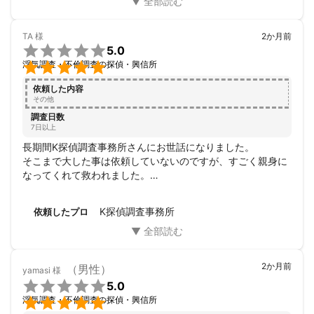
TA
様
2か月前

5.0

浮気調査・不倫調査の探偵・興信所
依頼した内容
その他
調査日数
7日以上
長期間K探偵調査事務所さんにお世話になりました。

そこまで大した事は依頼していないのですが、すごく親身に
なってくれて救われました。

アドバイスをいただいた事を実践し、今後にいかそうと思い
ます。

K探偵調査事務所
依頼したプロ
ありがとうございました。
2か月前
（男性）
yamasi
様

5.0

浮気調査・不倫調査の探偵・興信所