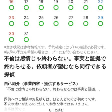
16
17
18
19
20
21
22
23
24
25
26
27
28
29
30
31
※空き状況は参考情報です。予約確定にはプロの確認が必要です。
※以降の予定を希望の場合は、プロにお問い合わせください。
不倫は感情じゃ終わらない。事実と証拠で
終わらせる。依頼者が望むなら同行できる
探偵
自己紹介（事業内容・提供するサービス）
「不倫は感情じゃ終わらない。終わらせるのは事実と証拠。」

探偵へのご相談やお見積りは、ほとんどの方が初めてです。

不安や迷いがあるのは決して特別な事ではありません。

当事務所では
