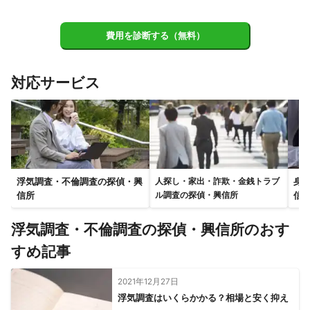
【
滋賀県
】
草津市
栗東市
大津市
守山市
湖南市
甲賀市
費用を診断する（無料）
野洲市
竜王町
近江八幡市
日野町
東近江市
愛荘町
豊郷町
高島市
甲良町
彦根市
多賀町
対応サービス
米原市
長浜市
浮気調査・不倫調査の探偵・興
身
人探し・家出・詐欺・金銭トラブ
信所
信
ル調査の探偵・興信所
浮気調査・不倫調査の探偵・興信所のおす
すめ記事
2021年12月27日
浮気調査はいくらかかる？相場と安く抑え