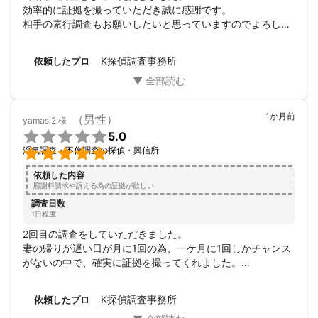
効率的に証拠を撮っていただき誠に感謝です。

相手の素行調査もお願いしたいと思っていますのでよろしく
お願いいたします。
K探偵調査事務所
依頼したプロ
1か月前
（男性）
yamasi2
様

5.0

浮気調査・不倫調査の探偵・興信所
依頼した内容
慰謝料請求や訴える為の証拠が欲しい
調査日数
1日程度
2回目の調査をしていただきました。

妻の帰りが遅い日が月に1回の為、一ケ月に1回しかチャンス
がないの中で、確実に証拠を撮ってくれました。

来月も動きがあるのでまたお願いいたします。

よろしくお願いいたします。
K探偵調査事務所
依頼したプロ