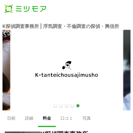
K探偵調査事務所 | 浮気調査・不倫調査の探偵・興信所
●
●
●
●
●
日程
詳細
料金
口コミ
写真