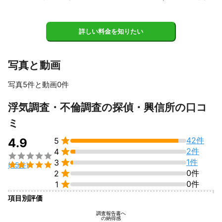
ケース2

外泊やスマートフォンの使用頻度が増えた妻を調査。

マッチングアプリで知り合った相手とホテルに出入りする証拠を
詳しい料金を知りたい
撮影。

不貞相手の住所も特定し、慰謝料請求。

ケース3

写真と動画
単身赴任中の夫の素行調査。

女性関係の事実を確認。

写真5件と動画0件
法的な不貞には該当しなかったが、生活改善につながったケー
ス。

すべて見る
浮気調査・不倫調査の探偵・興信所の口コ
ご依頼者様の状況は様々ですが、調査経験10年以上の実績を基に
ミ
幅広いケースに対応しております。
アピールポイント

42件
4.9
5
■K探偵調査事務所の強み


2件
4

不貞の証拠は、一度だけでは否認される可能性があります。


1件
3

(45件)
そのため、状況に応じて複数回の証拠取得が重要となります。


0件
2

0件
1
他社では多額な広告費、相談員と現場調査員も別で人件費がかか
る為、高額な調査費用となりますが、当事務所では、ご予算に配
項目別評価
慮しながら私自身が

調査報告書へ
相談→面談→現場調査→報告をする事で、余計な経費を省き、他
の納得感