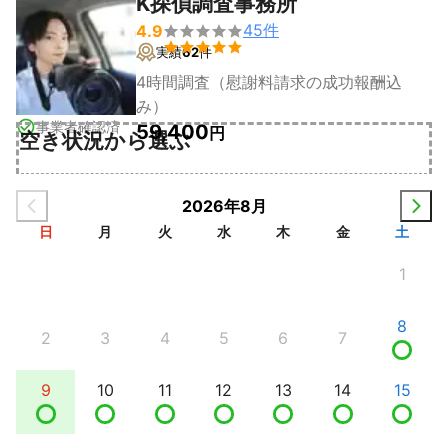
K探偵調査事務所
45
件
4.9


実績
62
件
4時間調査（慰謝料請求の成功報酬込
み）
事業者確認済
59,400
円
空き状況から選ぶ
2026年8月
日
月
火
水
木
金
土
1
8
2
3
4
5
6
7
9
10
11
12
13
14
15