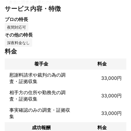
「本当に調査が必要なのか」

サービス内容・特徴
「どこまで調べるべきか」

といった段階から丁寧にお話を伺い、状況に合った最適なご提案
プロの特長
をいたします。

一人で悩み続ける時間は、精神的にも大きな負担になります。

夜間対応可
調査によって事実を知ることで、今後どう進むべきかを冷静に考
その他の特長
えられるようになります。

深夜料金なし
■ 不貞調査の現状

料金
近年、不貞調査のご相談は増加傾向にあります。

職場関係の不倫だけでなく、SNSやマッチングアプリの普及によ
着手金
料金
り、これまで接点のなかった相手との関係が始まるケースも多く
なっています。

慰謝料請求や裁判の為の調
33,000円
また、不貞調査のご相談は女性だけでなく、

査・証拠収集
現在では男性からのご依頼も全体の約半数を占めています。

相手方の住所や勤務先の調
33,000円
■ 不貞調査とは

査・証拠収集
ご指定いただいた日時・場所（自宅や勤務先など）を起点に張り
込みを行い、調査対象者を尾行することで、不貞の事実を裏付け
事実確認のみの調査・証拠収
33,000円
る行動（ホテルへの出入り等）を記録します。

集
調査後は

・写真を豊富に掲載した分刻みの調査報告書

成功報酬
料金
・証拠映像
