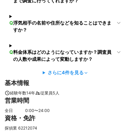
まで調査に行ってくれますか？
有田市
日高川町
【
京都府
】
精華町
京田辺市
八幡市
大山崎町
木津川市
Q
浮気相手の名前や住所などを知ることはできま
長岡京市
城陽市
井手町
久御山町
向日市
亀岡市
すか？
宇治市
宇治田原町
笠置町
和束町
京都市
南山城村
南丹市
京丹波町
綾部市
福知山市
Q
料金体系はどのようになっていますか？調査員
舞鶴市
与謝野町
宮津市
京丹後市
伊根町
の人数や成果によって変動しますか？
【
三重県
】
伊賀市
名張市
尾鷲市
熊野市
御浜町
さらに
4
件を見る
【
兵庫県
】
基本情報
尼崎市
伊丹市
芦屋市
西宮市
川西市
宝塚市
経験年数
14
年
従業員
5
人
神戸市
猪名川町
三田市
三木市
明石市
小野市
営業時間
淡路市
播磨町
西脇市
加古川市
加西市
洲本市
全日
0
:00〜
24
:00
南あわじ市
姫路市
太子町
赤穂市
相生市
資格・免許
丹波篠山市
加東市
稲美町
高砂市
丹波市
多可町
福崎町
市川町
神河町
たつの市
探偵業 62212074