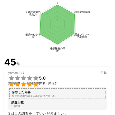
社より低価格を実現でき、効率よく証拠を取得する調査方法をご
5
4
提案します。

3
有効な証拠の
料金の納得感
収集力
2
■最後に

1
不貞調査は、「真実を知るため」だけでなく、

その後の人生をどう選択するかを考えるための手段です。

今すぐ調査を決める必要はありません。

相談のしやす
調査プランへ
さ
の納得感
状況整理やご質問だけでも構いませんので、

まずはお気軽にご相談ください。
進捗報告の頻
度
45
件
yamasi3
様
3日前

5.0

浮気調査・不倫調査の探偵・興信所
依頼した内容
慰謝料請求や訴える為の証拠が欲しい
調査日数
1日程度
3回目の調査をしていただきました。
