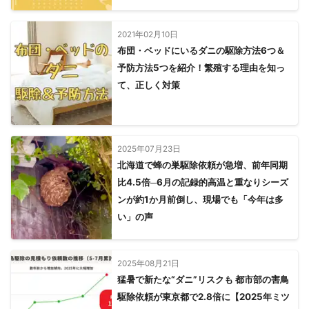
2021年02月10日
布団・ベッドにいるダニの駆除方法6つ＆
予防方法5つを紹介！繁殖する理由を知っ
て、正しく対策
2025年07月23日
北海道で蜂の巣駆除依頼が急増、前年同期
比4.5倍─6月の記録的高温と重なりシーズ
ンが約1か月前倒し、現場でも「今年は多
い」の声
2025年08月21日
猛暑で新たな“ダニ”リスクも 都市部の害鳥
駆除依頼が東京都で2.8倍に【2025年ミツ