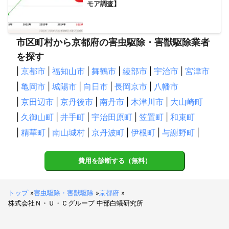
モア調査】
市区町村から京都府の害虫駆除・害獣駆除業者
を探す
|
京都市
|
福知山市
|
舞鶴市
|
綾部市
|
宇治市
|
宮津市
|
亀岡市
|
城陽市
|
向日市
|
長岡京市
|
八幡市
|
京田辺市
|
京丹後市
|
南丹市
|
木津川市
|
大山崎町
|
久御山町
|
井手町
|
宇治田原町
|
笠置町
|
和束町
|
精華町
|
南山城村
|
京丹波町
|
伊根町
|
与謝野町
|
費用を診断する（無料）
トップ
»
害虫駆除・害獣駆除
»
京都府
»
株式会社Ｎ・Ｕ・Ｃグループ 中部白蟻研究所