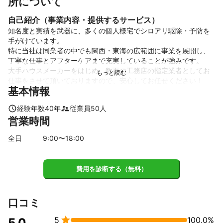
所について
自己紹介（事業内容・提供するサービス）
知名度と実績を武器に、多くの個人様宅でシロアリ駆除・予防を
手がけています。

特に当社は同業者の中でも関西・東海の広範囲に事業を展開し、
丁寧な仕事とアフターケアまで充実していることが強みです。

大手ハウスメーカーをはじめ、数百の工務店の指定業者としてお
仕事をさせて頂いておりますので、安心してお任せください！
基本情報
これまでの実績
1982年の創業以来､関西・東海エリアを中心に一般家屋､マンショ
経験年数
40
年
従業員
50
人
ン､アパート､店舗､工場､公共施設､商業ビルなど､累計10万件もの､
営業時間
あらゆる家屋のシロアリの駆除､防除に取り組んできました｡
アピールポイント
全日
9
:00〜
18
:00
弊社は40年以上の実績があり、ありがたいことに多くの工務店・
個人のお客様からご注文を頂くため、調査員は毎日3～4件の白蟻
調査・施工員は毎日2～4件の白蟻防除工事にお伺いしているの
費用を診断する（無料）
で、同業他社に比べて経験豊富な社員が多数在籍しています。

あえて調査員と施工員を分けていますので、それぞれの専門の技
術と経験は同業他社よりも上回っていると自負しております。
口コミ

5
100.0%
5.0