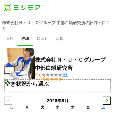
株式会社Ｎ・Ｕ・Ｃグループ 中部白蟻研究所の評判・口コ
ミ
日程
詳細
口コミ
写真
株式会社Ｎ・Ｕ・Ｃグループ
中部白蟻研究所
1
件
5.0


事業者確認済
空き状況から選ぶ
2026年8月
日
月
火
水
木
金
土