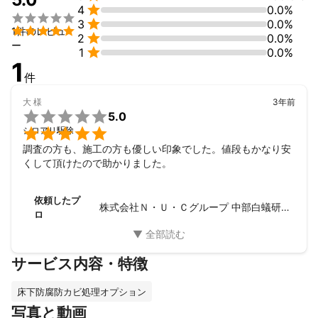

4
0.0%


3
0.0%

1件のレビュ

2
0.0%
ー

1
0.0%
1
件
大
様
3年前

5.0

シロアリ駆除
調査の方も、施工の方も優しい印象でした。値段もかなり安
くして頂けたので助かりました。
依頼したプ
株式会社Ｎ・Ｕ・Ｃグループ 中部白蟻研究所
ロ
サービス内容・特徴
床下防腐防カビ処理オプション
写真と動画