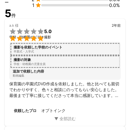
ー

1
0.0%
5
件
a.k
様
2年前

5.0

学校・幼稚園のビデオ撮影
撮影を依頼した学校のイベント
卒業式・入学式
撮影の対象
学校・幼稚園の児童全員
追加で依頼した内容
動画編集
保育園の卒園式DVD作成を依頼しました。他と比べても親切
でわかりやすく、色々と相談にのってもらい安心しました。
最後まで丁寧に接してくださって本当に感謝しています。出
来上がりも申し分なくうれしかったです。
オプトインク
依頼したプロ