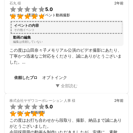
石丸
様
2年前

5.0

セミナー・講演会・イベント動画撮影
イベントの内容
その他イベント
動画の編集
編集は依頼していない
この度は山田奈々子メモリアル公演のビデオ撮影にあたり、
丁寧かつ迅速なご対応をくださり、誠にありがとうございま
した。

今後とも何卒よろしくお願い申し上げます。
オプトインク
依頼したプロ
株式会社ヤザワコーポレーション 人事
様
2年前

5.0

インタビュー動画撮影
この度はお打ち合わせから段取り、撮影、納品まで誠にあり
がとうございました。

今回採用用の動画を制作いただきましたが、安価に、素敵な