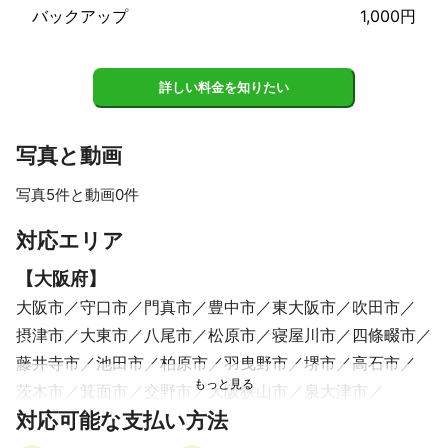
バックアップ
1,000円
詳しい料金を知りたい
写真と動画
写真5件と動画0件
すべて見る
対応エリア
【
大阪府
】
大阪市
守口市
門真市
豊中市
東大阪市
吹田市
摂津市
大東市
八尾市
松原市
寝屋川市
四條畷市
藤井寺市
池田市
柏原市
羽曳野市
堺市
高石市
茨木市
箕面市
交野市
大阪狭山市
泉大津市
対応可能な支払い方法
枚方市
太子町
高槻市
忠岡町
富田林市
豊能町
河南町
島本町
和泉市
岸和田市
千早赤阪村