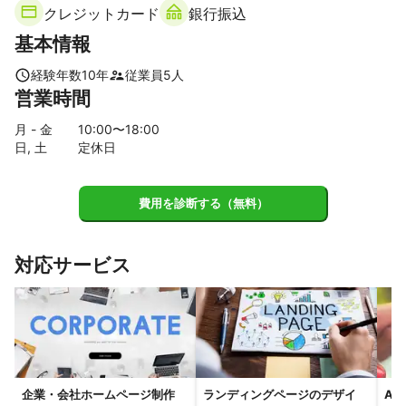
クレジットカード
銀行振込
河内長野市
貝塚市
能勢町
熊取町
泉佐野市
基本情報
田尻町
泉南市
阪南市
【
奈良県
】
経験年数
10
年
従業員
5
人
営業時間
平群町
三郷町
生駒市
王寺町
斑鳩町
香芝市
上牧町
河合町
安堵町
大和郡山市
広陵町
川西町
月 - 金
10
:00〜
18
:00
日, 土
定休日
葛城市
三宅町
奈良市
大和高田市
田原本町
橿原市
御所市
天理市
高取町
明日香村
桜井市
大淀町
山添村
宇陀市
下市町
吉野町
費用を診断する（無料）
【
和歌山県
】
橋本市
九度山町
紀の川市
岩出市
対応サービス
【
京都府
】
精華町
京田辺市
八幡市
大山崎町
長岡京市
城陽市
木津川市
久御山町
井手町
向日市
亀岡市
宇治市
宇治田原町
笠置町
京都市
和束町
南山城村
【
兵庫県
】
企業・会社ホームページ制作
ランディングページのデザイ
An
尼崎市
伊丹市
芦屋市
西宮市
川西市
宝塚市