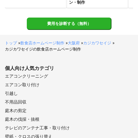
ン・制作
神戸市
猪名川町
三田市
三木市
丹波篠山市
費用を診断する（無料）
トップ
»
飲食店ホームページ制作
»
大阪府
»
カジカワセイジ
»
カジカワセイジの飲食店ホームページ制作
個人向け
人気カテゴリ
エアコンクリーニング
エアコン取り付け
引越し
不用品回収
庭木の剪定
庭木の伐採・抜根
テレビのアンテナ工事・取り付け
壁紙・クロスの張り替え