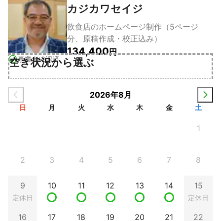
カジカワセイジ
飲食店のホームページ制作（5ページ
分、原稿作成・校正込み）
134,400
円
事業者確認済
空き状況から選ぶ
2026年8月
日
月
火
水
木
金
土
1
2
3
4
5
6
7
8
9
10
11
12
13
14
15
定休日
定休日
16
17
18
19
20
21
22