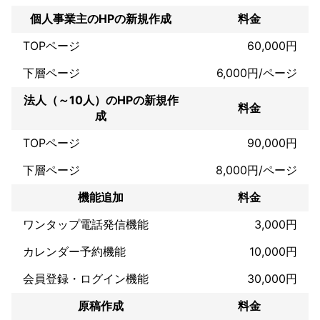
住協グループ様　住協建設様　WBF様　ラド観光様　毎日新聞大
阪開発様　日本都市ホテル開発様　毎日新聞大阪開発様　関西大
個人事業主のHPの新規作成
料金
学北陽高校様など

HP制作はこれまでに約300件の制作実績があります。

TOPページ
60,000円
多くのお客様にご満足頂いております。サイト制作だけでなく 保
下層ページ
6,000円/ページ
守・運用サポート、

マーケティングや広告、運用　ログ解析についてもアドバイスや
法人（～10人）のHPの新規作
サポートが可能です。

料金
成
TOPページ
90,000円
弊社HPより実績の確認もいただけますので是非ご覧頂ければ幸い
です。　　

下層ページ
8,000円/ページ
機能追加
料金
なお、仕様ご予算については、ご担当者様のご希望もあるかと存
じますので、

ワンタップ電話発信機能
3,000円
ご要望を伺いながら、ご相談に応じたいと考えております。

カレンダー予約機能
10,000円
一度お話しをする機会を頂いた上でご判断頂くことも可能でござ
会員登録・ログイン機能
30,000円
いますので、

是非一度お話しをおうかがいする機会を頂ければ幸いです。

原稿作成
料金