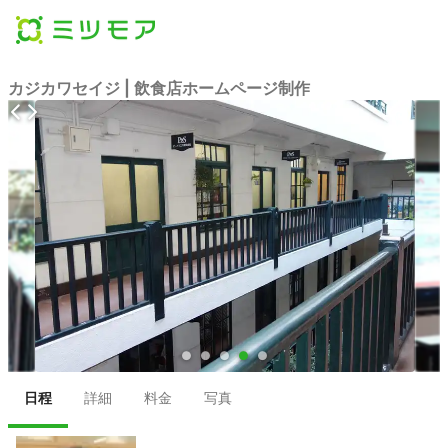
カジカワセイジ | 飲食店ホームページ制作
●
●
●
●
●
日程
詳細
料金
写真