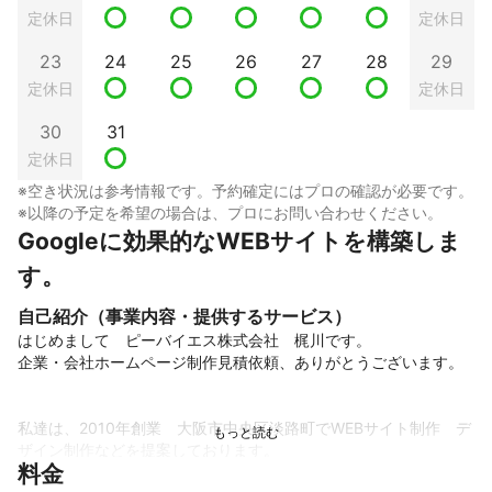
定休日
定休日
23
24
25
26
27
28
29
定休日
定休日
30
31
定休日
※空き状況は参考情報です。予約確定にはプロの確認が必要です。
※以降の予定を希望の場合は、プロにお問い合わせください。
Googleに効果的なWEBサイトを構築しま
す。
自己紹介（事業内容・提供するサービス）
はじめまして　ピーバイエス株式会社　梶川です。

企業・会社ホームページ制作見積依頼、ありがとうございます。

私達は、2010年創業　大阪市中央区淡路町でWEBサイト制作　デ
ザイン制作などを提案しております。

料金