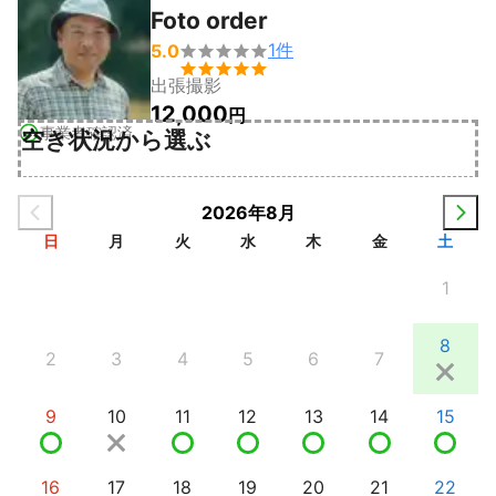
Foto order
1
件
5.0


出張撮影
12,000
円
事業者確認済
空き状況から選ぶ
2026年8月
日
月
火
水
木
金
土
1
8
2
3
4
5
6
7
9
10
11
12
13
14
15
16
17
18
19
20
21
22