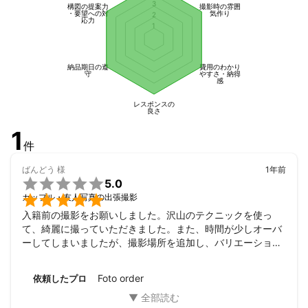
3
主役の方々を引き立てるクロ－ズアップ写真から、その場の雰囲
構図の提案力
撮影時の雰囲
・要望への対
気作り
2
気を活かして

応力
1
背景を取り込む写真まで種々のカットを数多く撮影し、お客様に
喜んでいただける

写真の提供を行っております。
納品期日の遵
費用のわかり
守
やすさ・納得
感
レスポンスの
良さ
1
件
ばんどう
様
1年前

5.0

カップル・友人写真の出張撮影
入籍前の撮影をお願いしました。沢山のテクニックを使っ
て、綺麗に撮っていただきました。また、時間が少しオーバ
ーしてしまいましたが、撮影場所を追加し、バリエーション
豊かな写真をいただきました。

またお願いしたいです。今回はありがとうございました！
Foto order
依頼したプロ