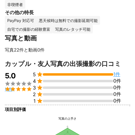
また、ANAの公式カレンダーへの掲載採用の実績などもございま
非喫煙者
す。

その他の特長
できる限りお客様に喜んでいただける写真を提供できるよう心掛
PayPay 対応可
悪天候時は無料での撮影延期可能
けており、

これまでも沢山のお客様にご好評をいただいております。

自宅での撮影の経験豊富
写真のレタッチ可能
写真と動画
★営業時間外・対応地域外でも可能な限りご要望をお聞きしま
す！

写真22件と動画0件
★撮影をスムーズに行うため、事前にしっかり撮影場所のロケハ
ンや必要に応じてお客様との打ち合わせをします！

すべて見る
カップル・友人写真の出張撮影の口コミ
★お客様とのコミュニケーションを大切にしています！
これまでの実績

1件
5.0
5
・これまで七五三やお宮参り、結婚披露宴やお子様の誕生記念の

0件
4
撮影、ご家族の記念写真なども承っており皆様に大変喜んでいた


0件
3
だいております。


(1件)

0件
2
・風景写真ではANAの公式カレンダーへの掲載採用実績もござい

0件
ます。

1
・JFL日本サッカーリーグのチーム専属カメラマンも10年以上の
項目別評価
実績があり、スポーツ関連の写真も対応可能です。

・コンサートなどの撮影では無音撮影や雰囲気を重視して会場の
写真の上手さ
照明効果を残した撮影も可能です。
5
アピールポイント
4