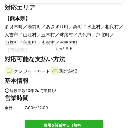
対応エリア
【
熊本県
】
多良木町
湯前町
あさぎり町
錦町
水上村
相良村
人吉市
山江村
五木村
球磨村
八代市
芦北町
山都町
美里町
水俣市
津奈木町
【
宮崎県
】
対応可能な支払い方法
宮崎市
新富町
国富町
綾町
高鍋町
三股町
日南市
西都市
川南町
木城町
都城市
小林市
クレジットカード
現地決済
高原町
都農町
西米良村
串間市
日向市
えびの市
基本情報
美郷町
椎葉村
門川町
諸塚村
五ヶ瀬町
延岡市
日之影町
高千穂町
経験年数
10
年
従業員
1
人
営業時間
【
鹿児島県
】
曽於市
志布志市
大崎町
霧島市
湧水町
東串良町
全日
7
:00〜
22
:00
鹿屋市
垂水市
姶良市
伊佐市
肝付町
さつま町
鹿児島市
錦江町
費用を診断する（無料）