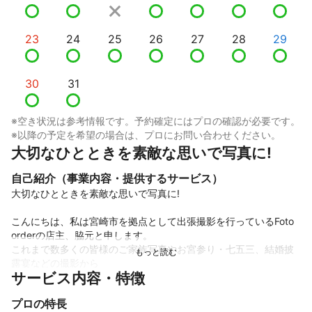
23
24
25
26
27
28
29
30
31
※空き状況は参考情報です。予約確定にはプロの確認が必要です。
※以降の予定を希望の場合は、プロにお問い合わせください。
大切なひとときを素敵な思いで写真に!
自己紹介（事業内容・提供するサービス）
大切なひとときを素敵な思いで写真に!

こんにちは、私は宮崎市を拠点として出張撮影を行っているFoto 
orderの店主、脇元と申します。

これまで数多くの皆様のご家族写真やお宮参り・七五三、結婚披
露宴などの撮影から

サービス内容・特徴
スポーツイベントの撮影を承っており、既に400件を超える実績
があります。　

プロの特長