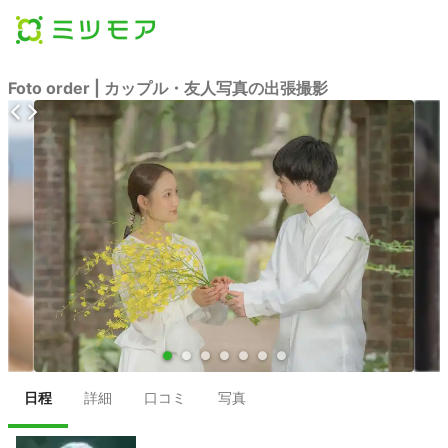
Foto order | カップル・友人写真の出張撮影
●
●
●
●
●
●
●
日程
詳細
口コミ
写真