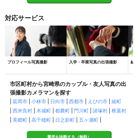
対応サービス
プロフィール写真撮影
入学・卒業写真の出張撮影
結
市区町村から宮崎県のカップル・友人写真の出
張撮影カメラマンを探す
|
延岡市
|
小林市
|
日向市
|
西都市
|
えびの市
|
綾町
|
西米良村
|
木城町
|
都農町
|
門川町
|
諸塚村
|
椎葉村
|
美郷町
|
高千穂町
|
日之影町
|
五ヶ瀬町
|
費用を診断する（無料）