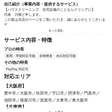
自己紹介（事業内容・提供するサービス）
【ハウスクリーニング、住宅設備のことならクリシアに】

代表　川畑と申します。

この度は当店のページをご覧いただき、誠にありがとうございま
す。

当店ではエアコンクリーニングを始め、ハウスクリーニングや、

サービス内容・特徴
住宅設備などのメンテナンスをメインに

ご家庭や店舗様からさまざまなご要望に真摯に向き合い、

プロの特長
私たちで解決できることならと

精一杯作業させて頂き15年以上となりました。

夜間・早朝対応可能
非喫煙者
休日対応可能
その他の特長
大阪を中心にお一人暮らしの方からご家族、ご高齢のご夫婦様、

PayPay 対応可
クリニック、施設、不動産、店舗オーナー様まで

幅広いお客様にご支持、ご依頼いただいております。

対応エリア
【
大阪府
】
これまでの実績
豊中市
大阪市
吹田市
守口市
摂津市
門真市
あらゆる環境で年間1000件以上の作業実績がございますので、

池田市
寝屋川市
箕面市
大東市
東大阪市
作業スピード、クオリティには自信があります。

また、クリーニングのプロを始め、設備のプロスタッフも抱えて
【
兵庫県
】
おりますので、
