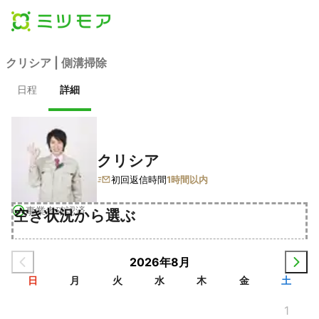
クリシア | 側溝掃除
日程
詳細
クリシア
初回返信時間
1時間以内
事業者確認済
空き状況から選ぶ
2026年8月
日
月
火
水
木
金
土
1