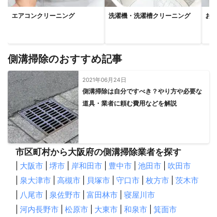
何千件と作業してきた中で培った技術があります

エアコンクリーニング
洗濯機・洗濯槽クリーニング
お
★★お客様の声に耳を傾けております★★

作業するだけの業者と見て頂くのも何も問題ございませんが、

私たちはお客様のお悩みや気になることに耳を傾けております。

側溝掃除のおすすめ記事
作業の際に、気になる部分や悩みをヒアリングしたり、

作業箇所に付随したメンテナンスのアドバイスや知らなかったこ
2021年06月24日
となど

側溝掃除は自分ですべき？やり方や必要な
なにかプラスアルファお客様に還元できることは何か

を考えながら作業にあたっています

道具・業者に頼む費用などを解説
勿論、いろいろと聞かれるのが面倒という方には黙って作業させ
て頂きます。

★★★設備の知識やオプションが充実★★★

建物の設備を熟知したプロが作業を行います。

市区町村から大阪府の側溝掃除業者を探す
多数の経験を活かし安心安全な施工をお約束します。

|
大阪市
|
堺市
|
岸和田市
|
豊中市
|
池田市
|
吹田市
設備のプロでもある私たちに何でもお気軽に聞いちゃってくださ
|
泉大津市
|
高槻市
|
貝塚市
|
守口市
|
枚方市
|
茨木市
|
八尾市
|
泉佐野市
|
富田林市
|
寝屋川市
|
河内長野市
|
松原市
|
大東市
|
和泉市
|
箕面市