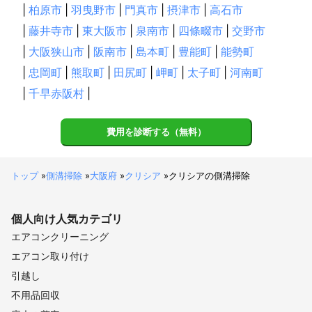
|
柏原市
|
羽曳野市
|
門真市
|
摂津市
|
高石市
|
藤井寺市
|
東大阪市
|
泉南市
|
四條畷市
|
交野市
|
大阪狭山市
|
阪南市
|
島本町
|
豊能町
|
能勢町
|
忠岡町
|
熊取町
|
田尻町
|
岬町
|
太子町
|
河南町
|
千早赤阪村
|
費用を診断する（無料）
トップ
»
側溝掃除
»
大阪府
»
クリシア
»
クリシアの側溝掃除
個人向け
人気カテゴリ
エアコンクリーニング
エアコン取り付け
引越し
不用品回収