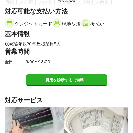
尼崎市
芦屋市
伊丹市
宝塚市
川西市
西宮市
多数の経験と技術がございます。
対応可能な支払い方法
アピールポイント
掃除を頼みたい時ってどこに頼めばいいか分からないですよね。

ご自身で道具などを買って作業するのも大変かと思います。

クレジットカード
現地決済
後払い
基本情報
今は、簡単に業者を探せるツールが増えましたが

たくさんの中からどこに依頼するのが安心か、

経験年数
20
年
従業員
5
人
営業時間
このページをご覧になったあなたも、

自分ではできない部分をどこか安くて信頼できる業者はないか
全日
9
:00〜
18
:00
な？と

お探しになったかと思います。

費用を診断する（無料）
そこで

＼当店が選ばれる理由をお伝えさせて頂きます／

対応サービス
★業歴15年以上の技術者が作業を担当させて頂きます★

比較サイトに最近修理を覚えて出店したような方々とは経験値が
違います

製品の知識、作業経験など
