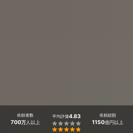
依頼者数
依頼総額
4.83
平均評価
700
1150
万
人以上
億円以上

