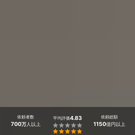
依頼者数
依頼総額
4.83
平均評価
700
1150
万
人以上
億円以上

