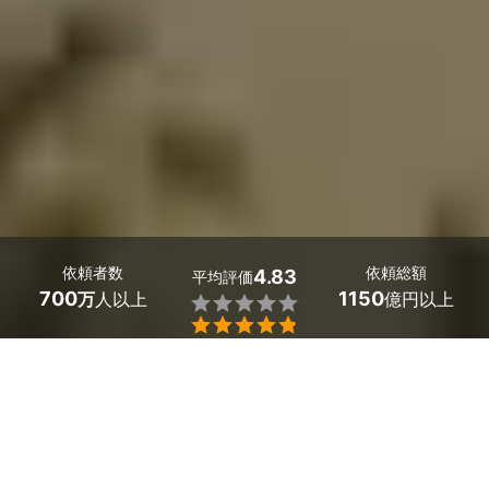
依頼者数
依頼総額
4.83
平均評価
700
1150
万
人以上
億円以上


奈良県天理市で多数の年末調整に強い税理士が見つかりま
した。料金相場は基本料金1万円～3万円、従業員1名あた
り2000～3000円とお得。「年末調整の計算をスピーディ
ーに完了させたい」「所得控除の漏れなどミスしたくな
い」という悩みは、プロが解決してくれます。