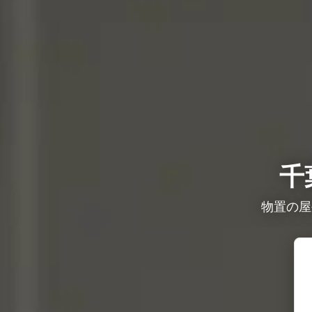
千
物置の屋