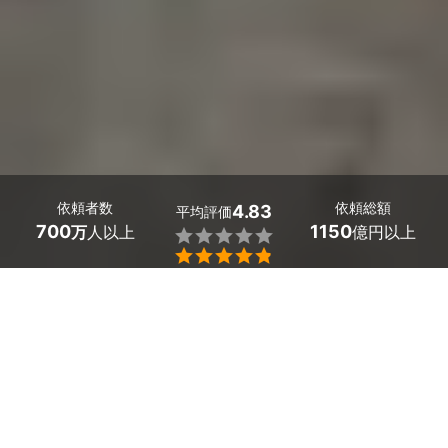
依頼者数
依頼総額
4.83
平均評価
700
1150
万
人以上
億円以上


広島県の美容室・サロンのホームページ制作会社探しはミ
ツモアで。
美容室やネイルサロン、エステサロンや整体院は、今やネ
ットで探すのが当たり前。ネット予約やスマホに対応した
ホームページが重要ですね。
「お客様にサロンの雰囲気や特徴が伝わるおしゃれなホー
ムページを作りたい！」と思ったら、広島県のホームペー