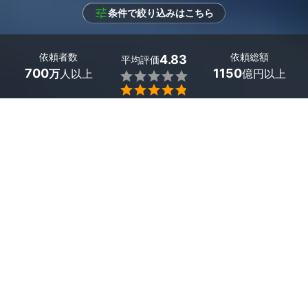
条件で絞り込みはこちら
依頼者数
依頼総額
4.83
平均評価
700
1150
万
人以上
億円以上


条件を選択して
最適なプロを見つけましょう
エリア
新潟県 -
（未選択）
9
絞り込む
件
新潟県で雨水浸透ます設置の業者が見つかりました。「庭
が雨で水浸しになるのを防ぎたい」「洪水や浸水の被害を
軽減したい」といった悩みを、プロがしっかりと解決して