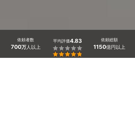
依頼者数
依頼総額
4.83
平均評価
700
1150
万
人以上
億円以上


岡山県のパッケージ・ラベルデザインはミツモアで。
パッケージ・レベルデザイン制作を考えている方の多く
が、「商品のサイズに合わせてデザインを作成してほし
い」「パッケージを通してブランディングを行いたい」
「客観的にデザインを判断して制作してもらいたい」この
ようなお悩みを抱えています。
パッケージには商品の情報を伝えたり、衝撃から守ったり
する役割があり、認知度や購買欲をあげる効果もありま
す。
自社商品への愛情からキャッチコピーなどのデザインで客