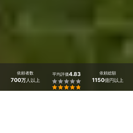
依頼者数
依頼総額
4.83
平均評価
700
1150
万
人以上
億円以上


滋賀県草津市のスズメバチ駆除の業者探しはミツモアで。
家の周囲に蜂が増えたと思ったら蜂の巣が！しかもそれ
が、オオスズメバチ・キイロスズメバチ・コガタスズメバ
チなどの巣の場合危険ですので、市販の殺虫スプレーで駆
除せず、滋賀県草津市の駆除業者に依頼しましょう。