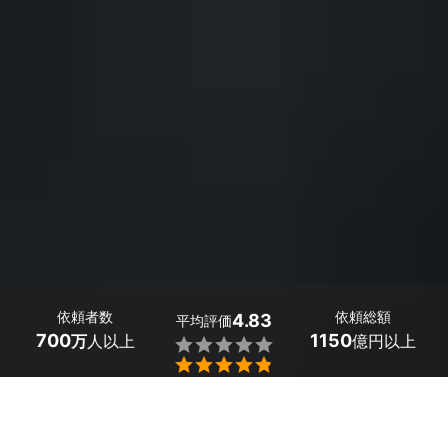
依頼者数
依頼総額
4.83
平均評価
700
1150
万
人以上
億円以上


山口県下関市の入学・卒業写真の出張撮影は、ミツモア
で。