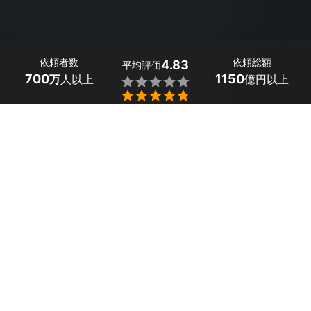
依頼者数
依頼総額
4.83
平均評価
700
1150
万
人以上
億円以上


福岡県みやこ町の入学・卒業写真の出張撮影は、ミツモア
で。
入学・卒業式はお子様にも家族にとっても大切な節目の式
です。プロに依頼すれば、春の美しい風景と共に家族写真
を撮ることができますよ。
ミツモアでは、希望条件を提示すると最大5社のプロから
見積もりを受け取ることができます。
かんたん・お得な見積もり体験を、ミツモアで。
福岡県みやこ町のおすすめ入学・卒業写真の出張撮