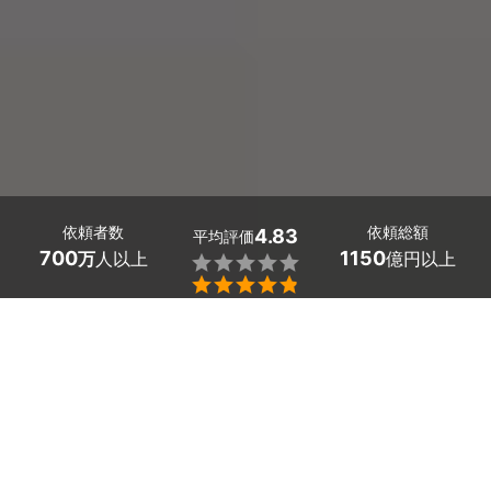
依頼者数
依頼総額
4.83
平均評価
700
1150
万
人以上
億円以上


富山県の洗面台の排水口つまり修理に対応してくれる業者
探しはミツモアで。
洗面台の排水口つまりは、髪の毛・石鹸カス・垢などの皮
脂等によって生じます。
洗面所の詰まりはお客様ご自身で解消できる場合がほとん
どですが、排水管を傷つけてしまうリスクもあります。
パイプが詰まって、全く流れなくなってから、無理やり自