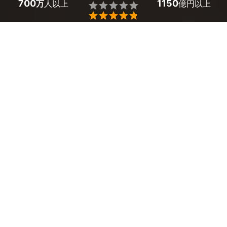
700
1150
万
人以上
億円以上


和歌山県紀の川市のおすすめ大工
ライフサポート裕喜
16,000
4時間作業（材料費別）
円
4.9

(
28
件)

森川不動産 松本
様の口コミ
2024年2月中旬 / 祝日
床材の一部上張りを前日に依頼しましたが、迅速にご対応くださ
りました。 現地にてお電話で丁寧にご説明していただきながら
確認と作業をしていただきました。 ありがとうございました。
空き状況から選ぶ
他の日程を見る
木
金
土
日
月
火