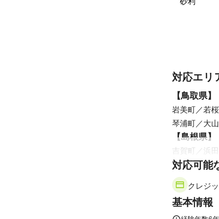
砂利
周りの業者より
心よりお問い合
他所に頼むより
ディライト 敬
これまでの実
草刈り、草むし
対応エリ
お風呂、洗面
【
鳥取県
】
アピールポイ
一人でも多く
岩美町
若桜
す！

琴浦町
大山
料金サービスな
力には自信があ
【
島根県
】
吉賀町
浜田
サービス料金、
対応可能
安来市
松江
夏の時期のみ草
除草剤サービス
【
山口県
】
無料で現地見積
クレジッ
和木町
岩国
是非口コミなど
基本情報
ご気軽にお問
上関町
阿武
経験年数
6