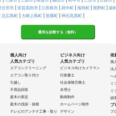
市
市
|
竹原市
庄原市
|
三原市
神石高原町
|
尾道市
福山市
|
福山市
|
府中市
|
三次市
|
庄原市
|
廿日市市
|
安芸高田市
|
江田島市
|
府中町
|
海田町
|
熊野町
|
坂
|
北広島町
|
大崎上島町
|
世羅町
|
神石高原町
|
費用を診断する（無料）
個人向け
ビジネス向け
依
人気カテゴリ
人気カテゴリ
個
エアコンクリーニング
ビジネス向けカメラマン
法
エアコン取り付け
行政書士
ヘ
引越し
社会保険労務士
ミ
不用品回収
弁理士
ミ
庭木の剪定
動画制作
損
庭木の伐採・抜根
ホームページ制作
プ
テレビのアンテナ工事・取り
デザイン
プ