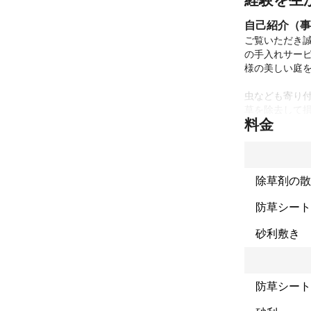
自己紹介（事
ご覧いただき
の手入れサー
様の美しい庭を
虫なども寄り付
草を除去して損
料金
お庭の緑は心
り、草取りが
寧に解決し、お
お客様それぞ
除草剤の散
ウハウとこだ
防草シート
ろん、お庭の状
砂利敷き
「美しい庭をキ
に、プロフェッ
中国地方を中
防草シート
るアドバイス
心誠意、お手伝