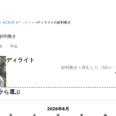
き
»
広島県
»
ディライト
»
ディライトの砂利敷き
 砂利敷き
細
料金
ディライト
砂利敷き＋草むしり（50㎡
済
から選ぶ
2026年8月
月
火
水
木
金