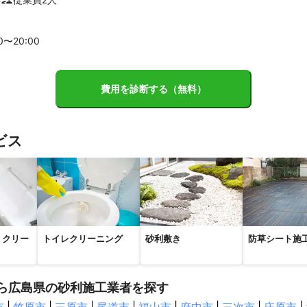
市
里庄町
浅口市
矢掛町
高梁市
新見市
総社市
倉敷
00〜
20
:00
新庄村
玉野市
真庭市
岡山市
久米南町
美咲町
赤磐市
気町
津山市
勝央町
備前市
奈義町
美作市
西粟倉村
費用を診断する（無料）
市
松前町
上島町
東温市
伊予市
砥部町
西条市
大洲
万高原町
八幡浜市
四国中央市
伊方町
西予市
鬼北町
ビス
南町
度津町
三豊市
丸亀市
善通寺市
宇多津町
琴平町
坂出
直島町
綾川町
高松市
三木町
土庄町
さぬき市
小豆島
）クリー
トイレクリーニング
砂利敷き
防草シート施
町
海田町
坂町
熊野町
廿日市市
江田島市
安芸太田町
ら広島県の砂利施工業者を探す
竹市
呉市
安芸高田市
竹原市
大崎上島町
三原市
世羅