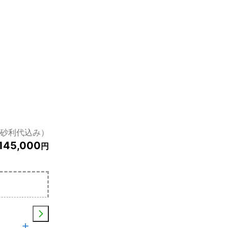
・砂利代込み）
145,000
円
土