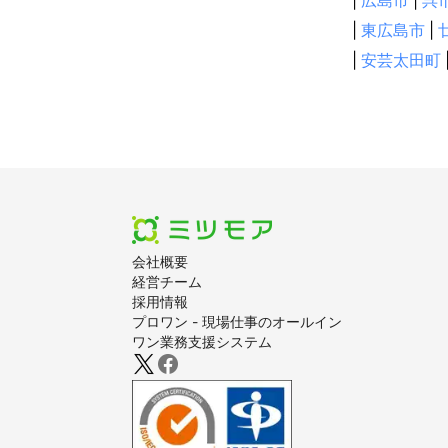
尾道市
|
広島市
|
府中
呉
|
東広島市
|
|
安芸太田町
会社概要
経営チーム
採用情報
プロワン - 現場仕事のオールイン
ワン業務支援システム