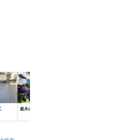
市
早島町
鏡野町
市
内子町
松野町
市
町
工
庭木の伐採
側溝掃除
草むしり・草
草
東広島市
町
三次市