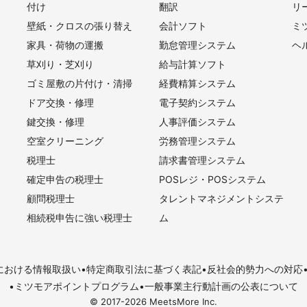
付け
翻訳
リ
壁紙・クロスの張り替え
会計ソフト
ミ
家具・荷物の運搬
勤怠管理システム
ヘ
草刈り・芝刈り
給与計算ソフト
ゴミ屋敷の片付け・清掃
経費精算システム
ドア交換・修理
電子契約システム
鍵交換・修理
人事評価システム
空室クリーニング
労務管理システム
税理士
請求書管理システム
確定申告の税理士
POSレジ・POSシステム
顧問税理士
タレントマネジメントシステ
相続税申告に強い税理士
ム
における情報取扱い
特定商取引法に基づく表記
反社会的勢力への対応
ミツモアポイントプログラム
一般事業主行動計画の公表について
© 2017-
2026
MeetsMore Inc.