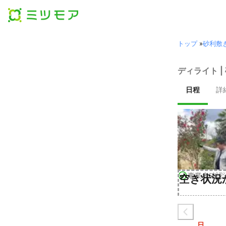
トップ
»
砂利敷
ディライト |
日程
詳
事業者確認
空き状況
日