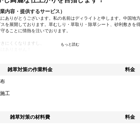
業内容・提供するサービス）
誠にありがとうございます。私の名前はディライトと申します。中国地
ビスを展開しております。草むしり・草取り・除草シート、砂利敷きを
守ることに情熱を注いでおります。

きにくくなりますし、

はありません！

を豊かにし、お家の美観を高めます。しかし、忙しくてお手入れが追い
体に負担を感じることもあるでしょう。私たちディライトは、そのよう
客様にとって心安らぐ空間をお届けします。

雑草対策の作業料金
料金
れの庭の特性を考えながら、最適な手入れ方法を提案します。長年の経
布
わりの道具で、効率的に、かつ丁寧に作業を進め、理想のお庭を実現い
施工
態を常に考え、環境に配慮した方法を取り入れています。

ープしたい」「時間がないけど手入れを怠りたくない」そんなお考えの{{n
ショナルなサポートを提供いたします。一度お気軽にご相談くださいま
雑草対策の材料費
料金
心に活動しており、地域の風土や植物にも精通していますので、地域特
も可能です。お庭のことでお悩みでしたら、何でもお聞かせください。
いいたします。
