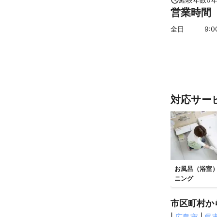
下関市
営業時間
【
岡山県
】
井原市
笠岡
全日
9
:
吉備中央町
瀬戸内市
和
【
愛媛県
】
今治市
松山
新居浜市
久
対応サー
宇和島市
愛
【
香川県
】
観音寺市
多
まんのう町
東かがわ市
お風呂（浴室
【
広島県
】
ニング
広島市
府中
市区町村か
北広島町
大