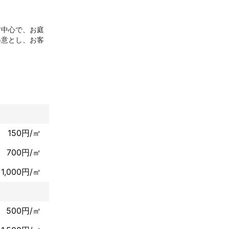
方中心で、お庭
得意とし、お客
つかなかった
なお困り事を丁
験から培ったノ
150円/㎡
たします。もち
700円/㎡
1,000円/㎡
ame}}様
せ。

有の植生に関す
500円/㎡
ディライトが誠