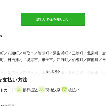
サービス料金に自信をつけていますので、

わせをお待ちしております。

詳しい料金を知りたい
、仕上がり間違いないです！

具、
績
り、除草シート、家具移動、組み立て、

ア
所、トイレ、クリーニングなど、数千件以上の件数をこなしてきてきて
ント
の依頼者様に喜んでいただけるよう、精一杯頑張りますのでよろしくお
町
八頭町
鳥取市
智頭町
湯梨浜町
三朝町
北栄町
倉
町
日吉津村
境港市
米子市
江府町
伯耆町
南部町
日
どもお任せください！

るので力仕事などもよろしくお願いします！

市
益田市
江津市
川本町
大田市
奥出雲町
雲南市
出
お客様への満足につきましては他社より自信があります！

な支払い方法
市
邑南町
津和野町
美郷町
飯南町
が生えやすいため、

しております！

もりもしてますので

トカード
銀行振込
現地決済
後払い
市
周防大島町
柳井市
周南市
田布施町
平生町
光市
も見られて、

い合わせ下さい！
町
山口市
防府市
萩市
美祢市
宇部市
長門市
山陽小
年
従業員
2
人