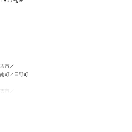
1,500円/㎡
います！
願いいたしま
吉市
南町
日野町
雲市
下松市
野田市