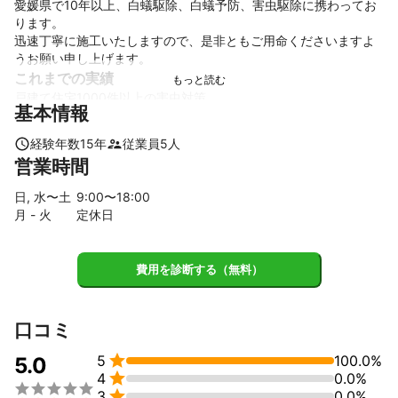
愛媛県で10年以上、白蟻駆除、白蟻予防、害虫駆除に携わってお
ります。

迅速丁寧に施工いたしますので、是非ともご用命くださいますよ
うお願い申し上げます。
これまでの実績
戸建て住宅1000件以上の害虫対策
基本情報
アピールポイント
迅速丁寧に施工いたします。
経験年数
15
年
従業員
5
人
営業時間
日, 水〜土
9
:00〜
18
:00
月 - 火
定休日
費用を診断する（無料）
口コミ

5
100.0%
5.0

4
0.0%


3
0.0%