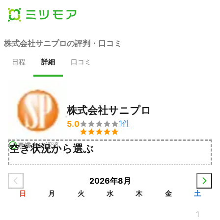
株式会社サニプロの評判・口コミ
日程
詳細
口コミ
株式会社サニプロ
1
件
5.0


事業者確認済
空き状況から選ぶ
2026年8月
日
月
火
水
木
金
土
1