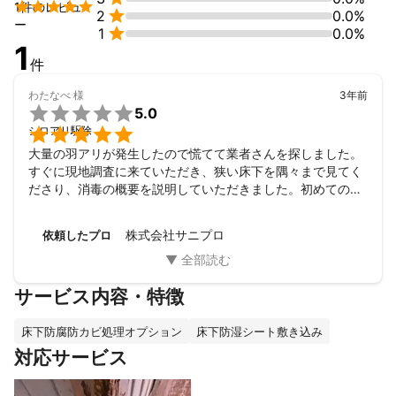

1件のレビュ

2
0.0%
ー

1
0.0%
1
件
わたなべ
様
3年前

5.0

シロアリ駆除
大量の羽アリが発生したので慌てて業者さんを探しました。
すぐに現地調査に来ていただき、狭い床下を隅々まで見てく
ださり、消毒の概要を説明していただきました。初めてのこ
となのでたくさん質問をしましたが的確なお答えで安心でき
ました。駆除当日も、作業の流れを説明いただき、てきぱき
株式会社サニプロ
依頼したプロ
と作業してくださり、また、当方、化学物質にやや敏感なこ
とを伝えていたので、その点もお気遣いくださり、ありがた
かったです。
サービス内容・特徴
床下防腐防カビ処理オプション
床下防湿シート敷き込み
対応サービス