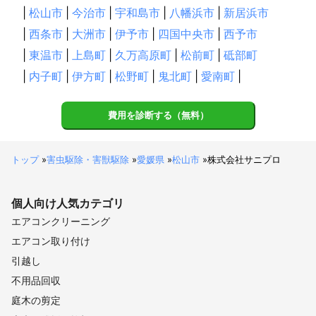
|
松山市
|
今治市
|
宇和島市
|
八幡浜市
|
新居浜市
|
西条市
|
大洲市
|
伊予市
|
四国中央市
|
西予市
|
東温市
|
上島町
|
久万高原町
|
松前町
|
砥部町
|
内子町
|
伊方町
|
松野町
|
鬼北町
|
愛南町
|
費用を診断する（無料）
トップ
»
害虫駆除・害獣駆除
»
愛媛県
»
松山市
»
株式会社サニプロ
個人向け
人気カテゴリ
エアコンクリーニング
エアコン取り付け
引越し
不用品回収
庭木の剪定